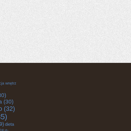
cja wnętrz
30)
a
(30)
o
(32)
5)
9)
dieta
e-
24)