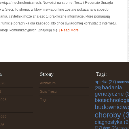
związań technologicznych. Nowości na stronie: Testy i Recenzje Sprzętu i
w Sieci. To strona, w którym świat online zostaje pokazana w sposób
nia, czytelnik może znaleźć tu praktyczne informacje, które pomagają
 funkcję poradnika dla każdego, kto chce świadomiej korzystać z internetu.
ologii komunikacyjnych. Znajdują się
[ Read More ]
a
Strony
Tagi:
apteka
(27)
aranża
2026
Archiwum
badania
(26)
6
Spis Treści
genetyczne
(
biotechnologi
2026
Tagi
budownictw
choroby
(3
2026
diagnostyka
(2
026
(27)
dom
(26)
dzieci
(