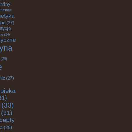
aminy
fitness
etyka
jne
(27)
tycje
ane
(24)
dyczne
yna
(26)
e
nie
(27)
pieka
31)
(33)
(31)
cepty
ja
(28)