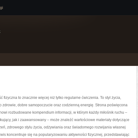
gi
e
ć fizyczna to znacznie więcej niż tylko regularne ćwiczenia. To styl życia,
o zdrowie, dobre samopoczucie oraz codzienną energię. Strona poświęcona
tanowi rozbudowane kompendium informacji, w którym każdy miłośnik ruchu –
kujący, jak i zaawansowany – może znaleźć wartościowe materiały dotyczące
zeń, zdrowego stylu życia, odżywiania oraz świadomego rozwijania własnej
wis koncentruje się na popularyzowaniu aktywności fizycznej, przedstawiając