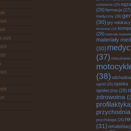
egz
commerce
(25)
(28)
farmacja
(27)
026
gen
medyczny
(26)
(30)
2025
gry edukacy
korepe
innowacje
(24)
2025
(28)
materiały budowl
ik 2025
materiały me
medyc
2025
(30)
(37)
2025
mieszkanie
5
motocykl
2025
(38)
odchudza
opieka
ogród
(26)
o
2025
społeczna
(28)
zdrowotna
(
025
profilaktyka
przychodnia
re
psychologia
(26)
(31)
rehabilitac