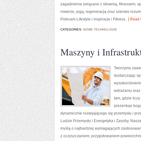
zagadnienia związane z siłownią, fitnessem, s
rowerze, jogą, regeneracją oraz szeroko rozum
Polecam Lifestyle i inspiracje i Fitness.
[ Read 
CATEGORIES:
NOWE TECHNOLOGIE
Maszyny i Infrastruk
Tworzymy zaawa
dostarczając s
wysokociśnienio
wdrażaniu oraz
tam, gdzie lic
prezentuje boga
dynamicznie rozwijającego się przemysłu i pr
Ludzie Przemysłu i Energetyka i Zasoby. Nasz
myślą o najbardziej wymagających zastosowan
z oczyszczaniem, przygotowaniem powierzchni,