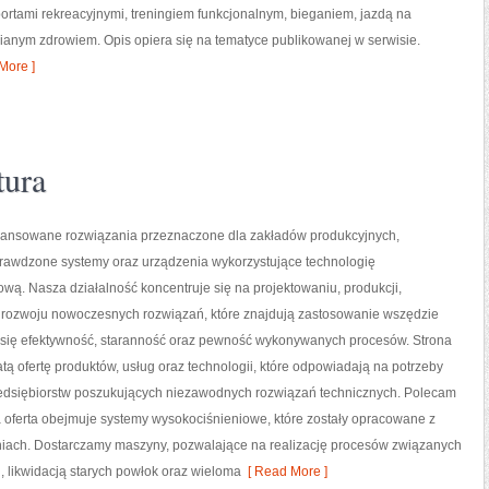
portami rekreacyjnymi, treningiem funkcjonalnym, bieganiem, jazdą na
ianym zdrowiem. Opis opiera się na tematyce publikowanej w serwisie.
More ]
tura
nsowane rozwiązania przeznaczone dla zakładów produkcyjnych,
prawdzone systemy oraz urządzenia wykorzystujące technologię
wą. Nasza działalność koncentruje się na projektowaniu, produkcji,
 rozwoju nowoczesnych rozwiązań, które znajdują zastosowanie wszędzie
zy się efektywność, staranność oraz pewność wykonywanych procesów. Strona
tą ofertę produktów, usług oraz technologii, które odpowiadają na potrzeby
zedsiębiorstw poszukujących niezawodnych rozwiązań technicznych. Polecam
a oferta obejmuje systemy wysokociśnieniowe, które zostały opracowane z
iach. Dostarczamy maszyny, pozwalające na realizację procesów związanych
 likwidacją starych powłok oraz wieloma
[ Read More ]