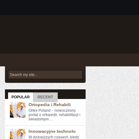
POPULAR
RECENT
Ortopedia i Rehabili
Ortex Poland – nowoczesny
portal o ortopedii, rehabilitacji i
świadomym ...
Innowacyjne technolo
W dzisiejszych czasach, kiedy