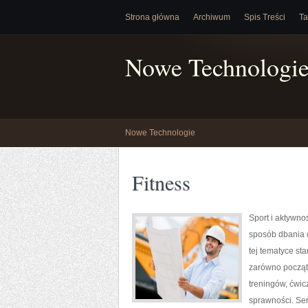
Strona główna
Archiwum
Spis Treści
Ta
Nowe Technologi
Nowe Technologie
Fitness
Sport i aktywnoś
sposób dbania 
tej tematyce s
zarówno począt
treningów, ćwic
sprawności. Ser