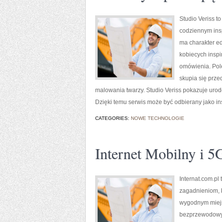
Studio Veriss 
codziennym insp
ma charakter ed
kobiecych inspi
omówienia. Pole
skupia się prze
malowania twarzy. Studio Veriss pokazuje uro
Dzięki temu serwis może być odbierany jako i
CATEGORIES:
NOWE TECHNOLOGIE
Internet Mobilny i 5
Internat.com.pl
zagadnieniom, k
wygodnym miejsc
bezprzewodowyc