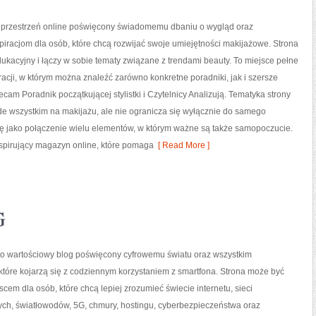
to przestrzeń online poświęcony świadomemu dbaniu o wygląd oraz
iracjom dla osób, które chcą rozwijać swoje umiejętności makijażowe. Strona
ukacyjny i łączy w sobie tematy związane z trendami beauty. To miejsce pełne
racji, w którym można znaleźć zarówno konkretne poradniki, jak i szersze
cam Poradnik początkującej stylistki i Czytelnicy Analizują. Tematyka strony
de wszystkim na makijażu, ale nie ogranicza się wyłącznie do samego
dę jako połączenie wielu elementów, w którym ważne są także samopoczucie.
nspirujący magazyn online, które pomaga
[ Read More ]
G
 to wartościowy blog poświęcony cyfrowemu światu oraz wszystkim
tóre kojarzą się z codziennym korzystaniem z smartfona. Strona może być
em dla osób, które chcą lepiej zrozumieć świecie internetu, sieci
h, światłowodów, 5G, chmury, hostingu, cyberbezpieczeństwa oraz