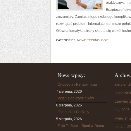
praktycznych ro
Bezpieczeństwo 
zrozumiały. Zamiast niepotrzebnego komplikowa
rozwiązać problem. Internat.com.pl może pełnić
Główna tematyka strony skupia się wokół techn
CATEGORIES:
NOWE TECHNOLOGIE
Nowe wpisy:
Archiw
Ortopedia i Rehabilitacja
sierpień 
7 sierpnia, 2026
lipiec 202
Pytania od czytelników
czerwiec 
6 sierpnia, 2026
maj 2026
Fotobudki i Gadżety
kwiecień 
5 sierpnia, 2026
Zrób To Sam – Sport w Domu
marzec 2