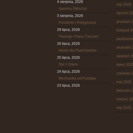
4 sierpnia, 2026
luty 2026
Apeniny (Włochy)
styczeń 2
3 sierpnia, 2026
grudzień 
Poradniki i Pielęgnacja
29 lipca, 2026
listopad 
Treningi i Plany Ćwiczeń
październ
26 lipca, 2026
wrzesień 
Afryka dla Podróżników
sierpień 
25 lipca, 2026
Styl z Orłem
lipiec 202
24 lipca, 2026
czerwiec 
Mechanika od Podstaw
maj 2025
23 lipca, 2026
kwiecień 
marzec 2
luty 2025