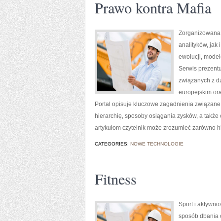
Prawo kontra Mafia
Zorganizowana 
analityków, jak
ewolucji, mode
Serwis prezentu
związanych z d
europejskim or
Portal opisuje kluczowe zagadnienia związane 
hierarchię, sposoby osiągania zysków, a także 
artykułom czytelnik może zrozumieć zarówno h
CATEGORIES:
NOWE TECHNOLOGIE
Fitness
Sport i aktywnoś
sposób dbania 