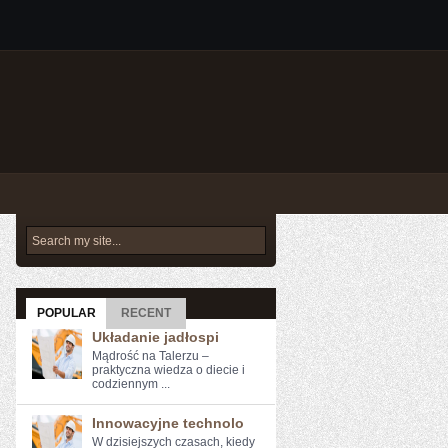
POPULAR
RECENT
Układanie jadłospi
Mądrość na Talerzu –
praktyczna wiedza o diecie i
codziennym ...
Innowacyjne technolo
W dzisiejszych czasach, kiedy