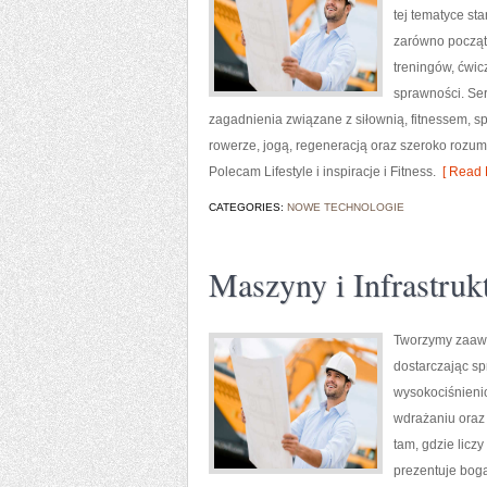
tej tematyce s
zarówno począt
treningów, ćwic
sprawności. Ser
zagadnienia związane z siłownią, fitnessem, s
rowerze, jogą, regeneracją oraz szeroko rozum
Polecam Lifestyle i inspiracje i Fitness.
[ Read 
CATEGORIES:
NOWE TECHNOLOGIE
Maszyny i Infrastruk
Tworzymy zaawa
dostarczając s
wysokociśnienio
wdrażaniu oraz
tam, gdzie lic
prezentuje boga