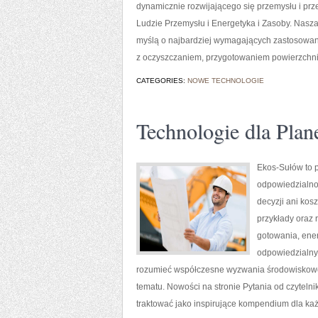
dynamicznie rozwijającego się przemysłu i pr
Ludzie Przemysłu i Energetyka i Zasoby. Nasz
myślą o najbardziej wymagających zastosowan
z oczyszczaniem, przygotowaniem powierzchni,
CATEGORIES:
NOWE TECHNOLOGIE
Technologie dla Plan
Ekos-Sułów to p
odpowiedzialno
decyzji ani kos
przykłady oraz 
gotowania, ener
odpowiedzialny 
rozumieć współczesne wyzwania środowiskowe,
tematu. Nowości na stronie Pytania od czyteln
traktować jako inspirujące kompendium dla każ