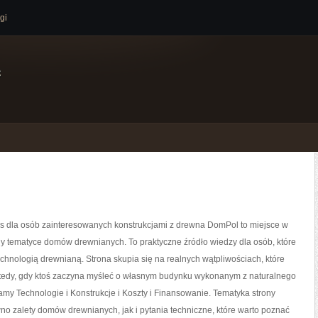
gi
e
s dla osób zainteresowanych konstrukcjami z drewna DomPol to miejsce w
y tematyce domów drewnianych. To praktyczne źródło wiedzy dla osób, które
technologią drewnianą. Strona skupia się na realnych wątpliwościach, które
wtedy, gdy ktoś zaczyna myśleć o własnym budynku wykonanym z naturalnego
my Technologie i Konstrukcje i Koszty i Finansowanie. Tematyka strony
o zalety domów drewnianych, jak i pytania techniczne, które warto poznać