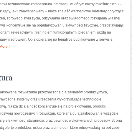
tanowi rozbudowane kompendium informacji, w którym każdy miłośnik ruchu –
kujący, jak i zaawansowany – może znaleźć wartościowe materiały dotyczące
zeń, zdrowego stylu życia, odżywiania oraz świadomego rozwijania własnej
wis koncentruje się na popularyzowaniu aktywności fizycznej, przedstawiając
portami rekreacyjnymi, treningiem funkcjonalnym, bieganiem, jazdą na
ianym zdrowiem. Opis opiera się na tematyce publikowanej w serwisie.
More ]
tura
nsowane rozwiązania przeznaczone dla zakładów produkcyjnych,
prawdzone systemy oraz urządzenia wykorzystujące technologię
wą. Nasza działalność koncentruje się na projektowaniu, produkcji,
 rozwoju nowoczesnych rozwiązań, które znajdują zastosowanie wszędzie
zy się efektywność, staranność oraz pewność wykonywanych procesów. Strona
tą ofertę produktów, usług oraz technologii, które odpowiadają na potrzeby