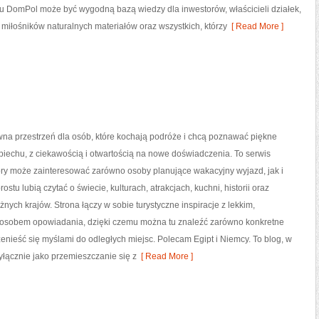
mu DomPol może być wygodną bazą wiedzy dla inwestorów, właścicieli działek,
miłośników naturalnych materiałów oraz wszystkich, którzy
[ Read More ]
wna przestrzeń dla osób, które kochają podróże i chcą poznawać piękne
piechu, z ciekawością i otwartością na nowe doświadczenia. To serwis
óry może zainteresować zarówno osoby planujące wakacyjny wyjazd, jak i
prostu lubią czytać o świecie, kulturach, atrakcjach, kuchni, historii oraz
żnych krajów. Strona łączy w sobie turystyczne inspiracje z lekkim,
osobem opowiadania, dzięki czemu można tu znaleźć zarówno konkretne
zenieść się myślami do odległych miejsc. Polecam Egipt i Niemcy. To blog, w
łącznie jako przemieszczanie się z
[ Read More ]