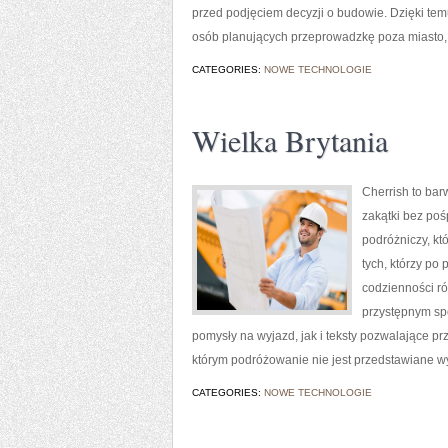
przed podjęciem decyzji o budowie. Dzięki te
osób planujących przeprowadzkę poza miasto, 
CATEGORIES:
NOWE TECHNOLOGIE
Wielka Brytania
Cherrish to bar
zakątki bez poś
podróżniczy, kt
tych, którzy po 
codzienności ró
przystępnym sp
pomysły na wyjazd, jak i teksty pozwalające pr
którym podróżowanie nie jest przedstawiane wy
CATEGORIES:
NOWE TECHNOLOGIE