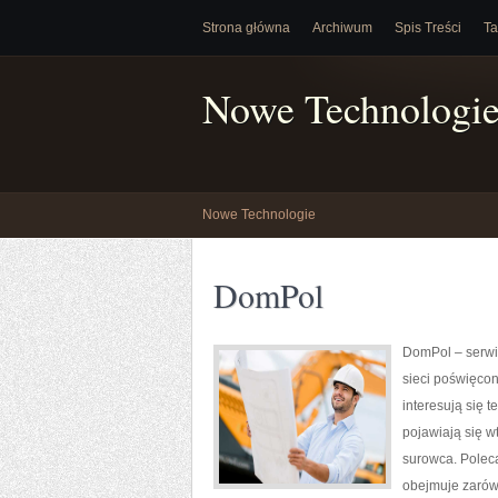
Strona główna
Archiwum
Spis Treści
Ta
Nowe Technologi
Nowe Technologie
DomPol
DomPol – serwi
sieci poświęcon
interesują się 
pojawiają się 
surowca. Poleca
obejmuje zarówn