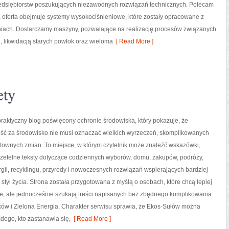
zedsiębiorstw poszukujących niezawodnych rozwiązań technicznych. Polecam
a oferta obejmuje systemy wysokociśnieniowe, które zostały opracowane z
iach. Dostarczamy maszyny, pozwalające na realizację procesów związanych
 likwidacją starych powłok oraz wieloma
[ Read More ]
ety
raktyczny blog poświęcony ochronie środowiska, który pokazuje, że
ść za środowisko nie musi oznaczać wielkich wyrzeczeń, skomplikowanych
ztownych zmian. To miejsce, w którym czytelnik może znaleźć wskazówki,
rzetelne teksty dotyczące codziennych wyborów, domu, zakupów, podróży,
gii, recyklingu, przyrody i nowoczesnych rozwiązań wspierających bardziej
styl życia. Strona została przygotowana z myślą o osobach, które chcą lepiej
 ale jednocześnie szukają treści napisanych bez zbędnego komplikowania
ików i Zielona Energia. Charakter serwisu sprawia, że Ekos-Sułów można
dego, kto zastanawia się,
[ Read More ]