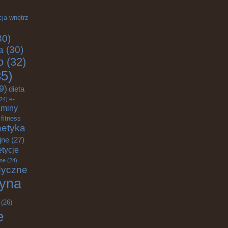
cja wnętrz
30)
a
(30)
o
(32)
5)
9)
dieta
e-
24)
aminy
fitness
etyka
jne
(27)
tycje
ane
(24)
dyczne
yna
(26)
e