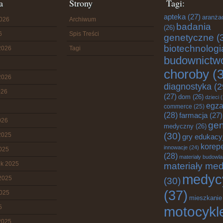
a
Strony
Tagi:
apteka
(27)
aranża
2026
Archiwum
badania
(26)
6
Spis Treści
genetyczne
(
biotechnologi
2026
Tagi
budownictw
choroby
(3
2026
diagnostyka
(2
026
(27)
dom
(26)
dzieci
(
egz
commerce
(25)
(28)
farmacja
(27)
026
gen
medyczny
(26)
(30)
2025
gry edukacy
korepe
innowacje
(24)
2025
(28)
materiały budowl
ik 2025
materiały me
medyc
2025
(30)
(37)
2025
mieszkanie
5
motocykl
2025