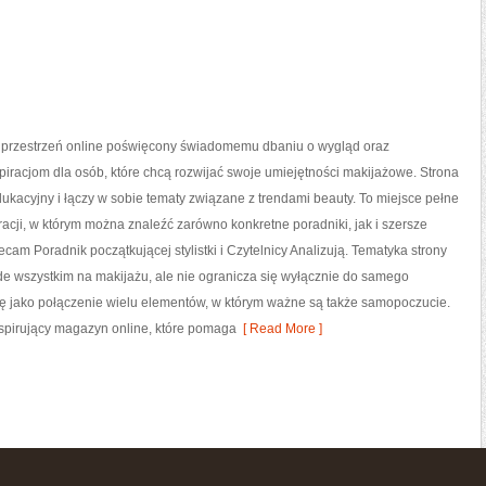
to przestrzeń online poświęcony świadomemu dbaniu o wygląd oraz
iracjom dla osób, które chcą rozwijać swoje umiejętności makijażowe. Strona
ukacyjny i łączy w sobie tematy związane z trendami beauty. To miejsce pełne
racji, w którym można znaleźć zarówno konkretne poradniki, jak i szersze
cam Poradnik początkującej stylistki i Czytelnicy Analizują. Tematyka strony
de wszystkim na makijażu, ale nie ogranicza się wyłącznie do samego
dę jako połączenie wielu elementów, w którym ważne są także samopoczucie.
nspirujący magazyn online, które pomaga
[ Read More ]