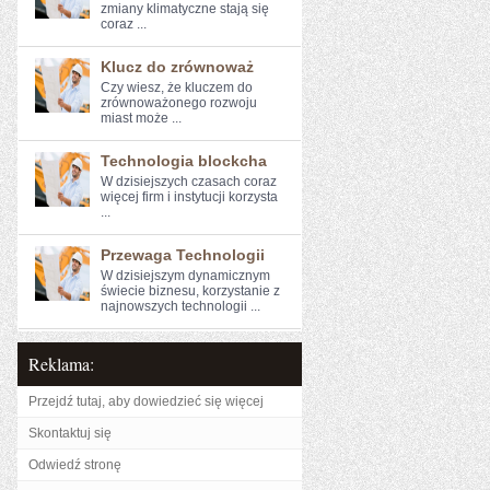
zmiany klimatyczne stają się
coraz ...
Klucz do zrównoważ
Czy wiesz, że kluczem‌ do
zrównoważonego rozwoju
miast może ...
Technologia blockcha
W dzisiejszych czasach coraz
więcej firm i instytucji korzysta
...
Przewaga Technologii
W dzisiejszym​ dynamicznym
świecie biznesu, ‍korzystanie z
najnowszych technologii⁢ ...
Reklama:
Przejdź tutaj, aby dowiedzieć się więcej
Skontaktuj się
Odwiedź stronę