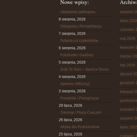
Nowe wpisy:
Archiw
Układanie jadłospisu
sierpień 
8 sierpnia, 2026
lipiec 202
Ortopedia i Rehabilitacja
czerwiec 
7 sierpnia, 2026
maj 2026
Pytania od czytelników
kwiecień 
6 sierpnia, 2026
Fotobudki i Gadżety
marzec 2
5 sierpnia, 2026
luty 2026
Zrób To Sam – Sport w Domu
styczeń 2
4 sierpnia, 2026
grudzień 
Apeniny (Włochy)
3 sierpnia, 2026
listopad 
Poradniki i Pielęgnacja
październ
29 lipca, 2026
wrzesień 
Treningi i Plany Ćwiczeń
sierpień 
26 lipca, 2026
Afryka dla Podróżników
lipiec 202
25 lipca, 2026
czerwiec 