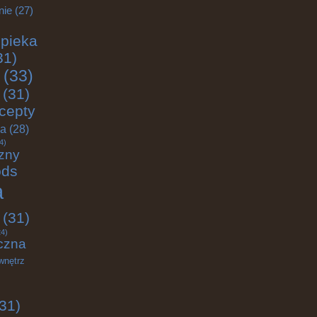
nie
(27)
pieka
31)
(33)
(31)
cepty
ja
(28)
4)
zny
ods
a
(31)
4)
czna
wnętrz
31)