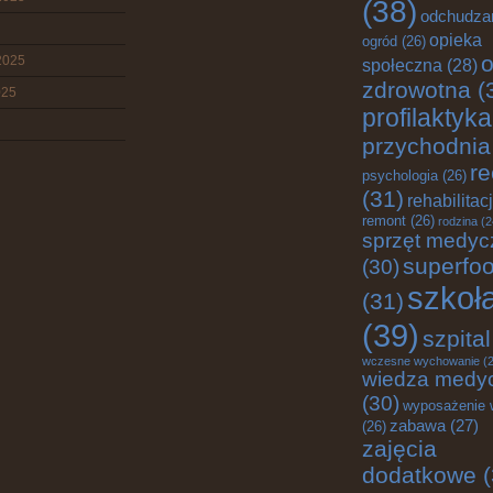
(38)
odchudza
opieka
ogród
(26)
o
2025
społeczna
(28)
zdrowotna
(
025
profilaktyka
przychodnia
re
psychologia
(26)
(31)
rehabilitac
remont
(26)
rodzina
(2
sprzęt medyc
superfo
(30)
szkoł
(31)
(39)
szpital
wczesne wychowanie
(2
wiedza medy
(30)
wyposażenie 
zabawa
(27)
(26)
zajęcia
dodatkowe
(