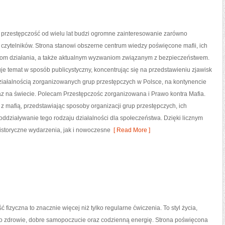
przestępczość od wielu lat budzi ogromne zainteresowanie zarówno
 i czytelników. Strona stanowi obszerne centrum wiedzy poświęcone mafii, ich
lom działania, a także aktualnym wyzwaniom związanym z bezpieczeństwem.
je temat w sposób publicystyczny, koncentrując się na przedstawieniu zjawisk
ziałalnością zorganizowanych grup przestępczych w Polsce, na kontynencie
az na świecie. Polecam Przestępczośc zorganizowana i Prawo kontra Mafia.
z mafią, przedstawiając sposoby organizacji grup przestępczych, ich
oddziaływanie tego rodzaju działalności dla społeczeństwa. Dzięki licznym
istoryczne wydarzenia, jak i nowoczesne
[ Read More ]
ć fizyczna to znacznie więcej niż tylko regularne ćwiczenia. To styl życia,
o zdrowie, dobre samopoczucie oraz codzienną energię. Strona poświęcona