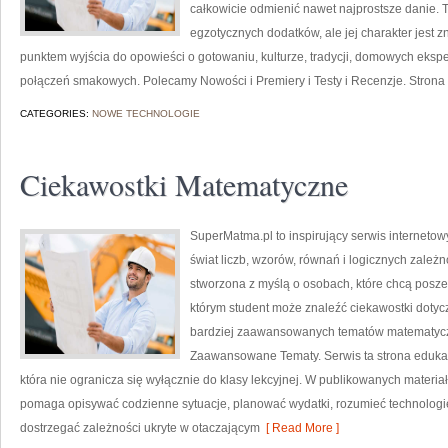
całkowicie odmienić nawet najprostsze danie. 
egzotycznych dodatków, ale jej charakter jest 
punktem wyjścia do opowieści o gotowaniu, kulturze, tradycji, domowych ek
połączeń smakowych. Polecamy Nowości i Premiery i Testy i Recenzje. Strona
CATEGORIES:
NOWE TECHNOLOGIE
Ciekawostki Matematyczne
SuperMatma.pl to inspirujący serwis interneto
świat liczb, wzorów, równań i logicznych zależn
stworzona z myślą o osobach, które chcą posz
którym student może znaleźć ciekawostki doty
bardziej zaawansowanych tematów matematyc
Zaawansowane Tematy. Serwis ta strona edukac
która nie ogranicza się wyłącznie do klasy lekcyjnej. W publikowanych materia
pomaga opisywać codzienne sytuacje, planować wydatki, rozumieć technologi
dostrzegać zależności ukryte w otaczającym
[ Read More ]