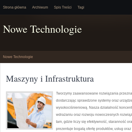
Strona główna
Archiwum
Spis Treści
Tagi
Nowe Technologie
Nowe Technologie
Maszyny i Infrastruktura
Tworzymy zaawansowane rozwiązania przeznac
dostarczając sprawdzone systemy oraz urządze
wysokociśnieniową. Nasza działalność koncentru
wdrażaniu oraz rozwoju nowoczesnych rozwiąz
tam, gdzie liczy się efektywność, staranność
prezentuje bogatą ofertę produktów, usług oraz