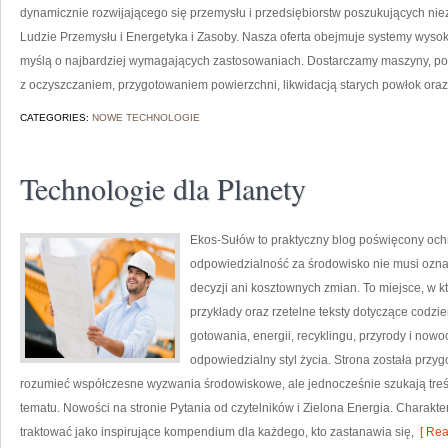
dynamicznie rozwijającego się przemysłu i przedsiębiorstw poszukujących n
Ludzie Przemysłu i Energetyka i Zasoby. Nasza oferta obejmuje systemy wysok
myślą o najbardziej wymagających zastosowaniach. Dostarczamy maszyny, po
z oczyszczaniem, przygotowaniem powierzchni, likwidacją starych powłok ora
CATEGORIES:
NOWE TECHNOLOGIE
Technologie dla Planety
Ekos-Sułów to praktyczny blog poświęcony ochr
odpowiedzialność za środowisko nie musi ozn
decyzji ani kosztownych zmian. To miejsce, w 
przykłady oraz rzetelne teksty dotyczące codz
gotowania, energii, recyklingu, przyrody i now
odpowiedzialny styl życia. Strona została przy
rozumieć współczesne wyzwania środowiskowe, ale jednocześnie szukają tre
tematu. Nowości na stronie Pytania od czytelników i Zielona Energia. Charak
traktować jako inspirujące kompendium dla każdego, kto zastanawia się,
[ Rea