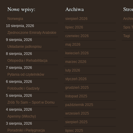
Nowe wpisy:
Archiwa
Stro
Norwegia
sierpień 2026
Arch
10 sierpnia, 2026
lipiec 2026
Spis T
Zjednoczone Emiraty Arabskie
czerwiec 2026
Tagi
9 sierpnia, 2026
maj 2026
Układanie jadłospisu
kwiecień 2026
8 sierpnia, 2026
Ortopedia i Rehabilitacja
marzec 2026
7 sierpnia, 2026
luty 2026
Pytania od czytelników
styczeń 2026
6 sierpnia, 2026
grudzień 2025
Fotobudki i Gadżety
5 sierpnia, 2026
listopad 2025
Zrób To Sam – Sport w Domu
październik 2025
4 sierpnia, 2026
wrzesień 2025
Apeniny (Włochy)
sierpień 2025
3 sierpnia, 2026
Poradniki i Pielęgnacja
lipiec 2025