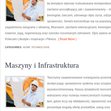
tej tematyce stanowi rozbudowane kompendium 
zarówno początkujący, jak i zaawansowany – m
treningów, ćwiczeń, zdrowego stylu życia, odż
sprawności. Serwis koncentruje się na popular
zagadnienia związane z siłownią, fitnessem, sportami rekreacyjnymi, treningi
rowerze, jogą, regeneracją oraz szeroko rozumianym zdrowiem. Opis opiera si
Polecam Lifestyle i inspiracje i Fitness.
[ Read More ]
CATEGORIES:
NOWE TECHNOLOGIE
Maszyny i Infrastruktura
Tworzymy zaawansowane rozwiązania przeznac
dostarczając sprawdzone systemy oraz urządze
wysokociśnieniową. Nasza działalność koncentru
wdrażaniu oraz rozwoju nowoczesnych rozwiąz
tam, gdzie liczy się efektywność, staranność
prezentuje bogatą ofertę produktów, usług oraz