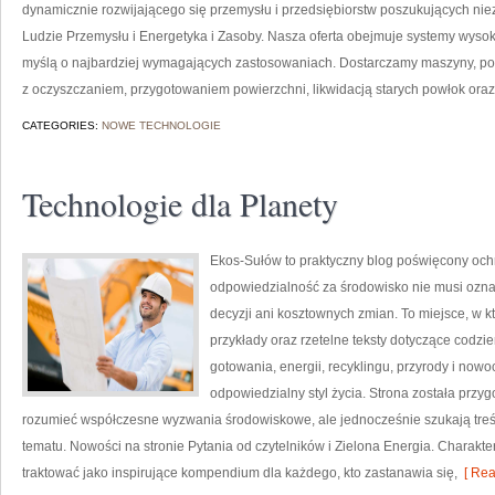
dynamicznie rozwijającego się przemysłu i przedsiębiorstw poszukujących n
Ludzie Przemysłu i Energetyka i Zasoby. Nasza oferta obejmuje systemy wysok
myślą o najbardziej wymagających zastosowaniach. Dostarczamy maszyny, po
z oczyszczaniem, przygotowaniem powierzchni, likwidacją starych powłok ora
CATEGORIES:
NOWE TECHNOLOGIE
Technologie dla Planety
Ekos-Sułów to praktyczny blog poświęcony ochr
odpowiedzialność za środowisko nie musi ozn
decyzji ani kosztownych zmian. To miejsce, w 
przykłady oraz rzetelne teksty dotyczące codz
gotowania, energii, recyklingu, przyrody i now
odpowiedzialny styl życia. Strona została przy
rozumieć współczesne wyzwania środowiskowe, ale jednocześnie szukają tre
tematu. Nowości na stronie Pytania od czytelników i Zielona Energia. Charak
traktować jako inspirujące kompendium dla każdego, kto zastanawia się,
[ Rea