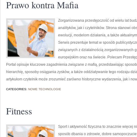
Prawo kontra Mafia
Zorganizowana przestępczość od wielu lat bu
analityków, jak i czytelników. Strona stanowi o
ewolucji, modelom działania, a także aktual
Serwis prezentuje temat w sposób publicystyczn
związanych z działalnością zorganizowanych g
europejskim oraz na świecie. Polecam Przestę
Portal opisuje kluczowe zagadnienia związane z mafią, przedstawiając sposoby
hierarchię, sposoby osiągania zysków, a także oddziaływanie tego rodzaju dzia
artykułom czytelnik może zrozumieć zarówno historyczne wydarzenia, jak i n
CATEGORIES:
NOWE TECHNOLOGIE
Fitness
Sport i aktywność fizyczna to znacznie więcej niż
sposób dbania o zdrowie, dobre samopoczucie