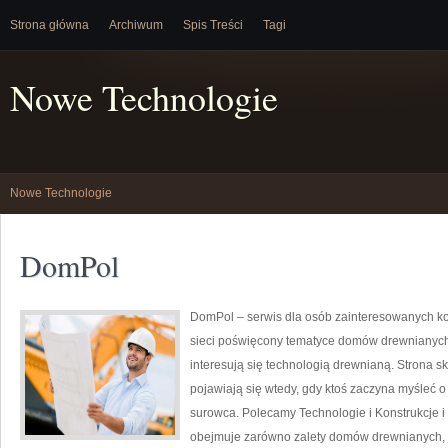
Strona główna
Archiwum
Spis Treści
Tagi
Nowe Technologie
Nowe Technologie
DomPol
DomPol – serwis dla osób zainteresowanych ko
sieci poświęcony tematyce domów drewnianych. 
interesują się technologią drewnianą. Strona sk
pojawiają się wtedy, gdy ktoś zaczyna myśleć
surowca. Polecamy Technologie i Konstrukcje i
obejmuje zarówno zalety domów drewnianych, ja