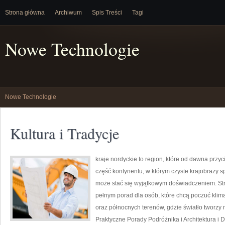
Strona główna
Archiwum
Spis Treści
Tagi
Nowe Technologie
Nowe Technologie
Kultura i Tradycje
kraje nordyckie to region, które od dawna prz
część kontynentu, w którym czyste krajobrazy 
może stać się wyjątkowym doświadczeniem. Str
pełnym porad dla osób, które chcą poczuć klimat 
oraz północnych terenów, gdzie światło tworzy 
Praktyczne Porady Podróżnika i Architektura i De