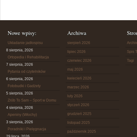
Nowe wpisy:
Archiwa
Stro
Układanie jadłospisu
sierpień 2026
Arch
8 sierpnia, 2026
lipiec 2026
Spis T
Ortopedia i Rehabilitacja
czerwiec 2026
Tagi
7 sierpnia, 2026
maj 2026
Pytania od czytelników
kwiecień 2026
6 sierpnia, 2026
Fotobudki i Gadżety
marzec 2026
5 sierpnia, 2026
luty 2026
Zrób To Sam – Sport w Domu
styczeń 2026
4 sierpnia, 2026
grudzień 2025
Apeniny (Włochy)
3 sierpnia, 2026
listopad 2025
Poradniki i Pielęgnacja
październik 2025
29 lipca, 2026