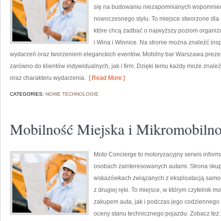
się na budowaniu niezapomnianych wspomnień,
nowoczesnego stylu. To miejsce stworzone dla 
które chcą zadbać o najwyższy poziom organi
i Wina i Winnice. Na stronie można znaleźć in
wydarzeń oraz tworzeniem eleganckich eventów. Mobilny bar Warszawa prezen
zarówno do klientów indywidualnych, jak i firm. Dzięki temu każdy może znal
oraz charakteru wydarzenia.
[ Read More ]
CATEGORIES:
NOWE TECHNOLOGIE
Mobilność Miejska i Mikromobiln
Moto Concierge to motoryzacyjny serwis informa
osobach zainteresowanych autami. Strona skup
wskazówkach związanych z eksploatacją samoc
z drugiej ręki. To miejsce, w którym czytelnik
zakupem auta, jak i podczas jego codziennego
oceny stanu technicznego pojazdu. Zobacz też: 