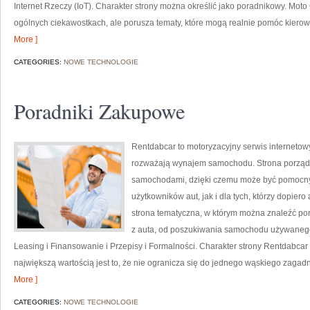
Internet Rzeczy (IoT). Charakter strony można określić jako poradnikowy. Moto
ogólnych ciekawostkach, ale porusza tematy, które mogą realnie pomóc kier
More ]
CATEGORIES:
NOWE TECHNOLOGIE
Poradniki Zakupowe
Rentdabcar to motoryzacyjny serwis internetowy
rozważają wynajem samochodu. Strona porządk
samochodami, dzięki czemu może być pomocn
użytkowników aut, jak i dla tych, którzy dopier
strona tematyczna, w którym można znaleźć po
z auta, od poszukiwania samochodu używanego
Leasing i Finansowanie i Przepisy i Formalności. Charakter strony Rentdabcar 
największą wartością jest to, że nie ogranicza się do jednego wąskiego zagadn
More ]
CATEGORIES:
NOWE TECHNOLOGIE