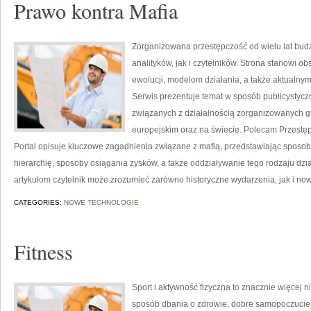
Prawo kontra Mafia
Zorganizowana przestępczość od wielu lat bu
analityków, jak i czytelników. Strona stanowi o
ewolucji, modelom działania, a także aktual
Serwis prezentuje temat w sposób publicystyczn
związanych z działalnością zorganizowanych g
europejskim oraz na świecie. Polecam Przestę
Portal opisuje kluczowe zagadnienia związane z mafią, przedstawiając sposoby
hierarchię, sposoby osiągania zysków, a także oddziaływanie tego rodzaju dzia
artykułom czytelnik może zrozumieć zarówno historyczne wydarzenia, jak i n
CATEGORIES:
NOWE TECHNOLOGIE
Fitness
Sport i aktywność fizyczna to znacznie więcej niż
sposób dbania o zdrowie, dobre samopoczucie