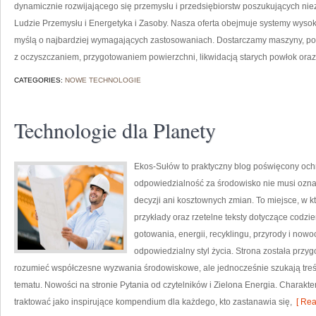
dynamicznie rozwijającego się przemysłu i przedsiębiorstw poszukujących n
Ludzie Przemysłu i Energetyka i Zasoby. Nasza oferta obejmuje systemy wysok
myślą o najbardziej wymagających zastosowaniach. Dostarczamy maszyny, po
z oczyszczaniem, przygotowaniem powierzchni, likwidacją starych powłok ora
CATEGORIES:
NOWE TECHNOLOGIE
Technologie dla Planety
Ekos-Sułów to praktyczny blog poświęcony ochr
odpowiedzialność za środowisko nie musi ozn
decyzji ani kosztownych zmian. To miejsce, w 
przykłady oraz rzetelne teksty dotyczące codz
gotowania, energii, recyklingu, przyrody i now
odpowiedzialny styl życia. Strona została przy
rozumieć współczesne wyzwania środowiskowe, ale jednocześnie szukają tre
tematu. Nowości na stronie Pytania od czytelników i Zielona Energia. Charak
traktować jako inspirujące kompendium dla każdego, kto zastanawia się,
[ Rea