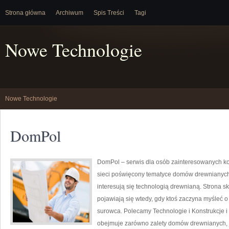
Strona główna
Archiwum
Spis Treści
Tagi
Nowe Technologie
Nowe Technologie
DomPol
DomPol – serwis dla osób zainteresowanych ko
sieci poświęcony tematyce domów drewnianych. 
interesują się technologią drewnianą. Strona sk
pojawiają się wtedy, gdy ktoś zaczyna myśleć
surowca. Polecamy Technologie i Konstrukcje i
obejmuje zarówno zalety domów drewnianych, ja