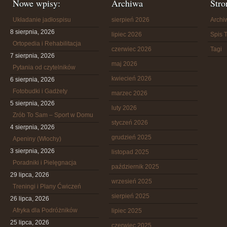
Nowe wpisy:
Archiwa
Stro
Układanie jadłospisu
sierpień 2026
Arch
8 sierpnia, 2026
lipiec 2026
Spis T
Ortopedia i Rehabilitacja
czerwiec 2026
Tagi
7 sierpnia, 2026
maj 2026
Pytania od czytelników
kwiecień 2026
6 sierpnia, 2026
Fotobudki i Gadżety
marzec 2026
5 sierpnia, 2026
luty 2026
Zrób To Sam – Sport w Domu
styczeń 2026
4 sierpnia, 2026
grudzień 2025
Apeniny (Włochy)
3 sierpnia, 2026
listopad 2025
Poradniki i Pielęgnacja
październik 2025
29 lipca, 2026
wrzesień 2025
Treningi i Plany Ćwiczeń
sierpień 2025
26 lipca, 2026
Afryka dla Podróżników
lipiec 2025
25 lipca, 2026
czerwiec 2025