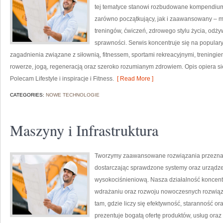
tej tematyce stanowi rozbudowane kompendium 
zarówno początkujący, jak i zaawansowany – m
treningów, ćwiczeń, zdrowego stylu życia, odż
sprawności. Serwis koncentruje się na popular
zagadnienia związane z siłownią, fitnessem, sportami rekreacyjnymi, treningi
rowerze, jogą, regeneracją oraz szeroko rozumianym zdrowiem. Opis opiera si
Polecam Lifestyle i inspiracje i Fitness.
[ Read More ]
CATEGORIES:
NOWE TECHNOLOGIE
Maszyny i Infrastruktura
Tworzymy zaawansowane rozwiązania przeznac
dostarczając sprawdzone systemy oraz urządze
wysokociśnieniową. Nasza działalność koncentru
wdrażaniu oraz rozwoju nowoczesnych rozwiąz
tam, gdzie liczy się efektywność, staranność
prezentuje bogatą ofertę produktów, usług oraz