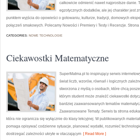
całkowicie odmienić nawet najprostsze danie. 
egzotycznych dodatków, ale jej charakter jest 
punktem wyjścia do opowieści o gotowaniu, kulturze, tradycji, domowych ek
połączeń smakowych. Polecamy Nowości i Premiery i Testy i Recenzje. Strona
CATEGORIES:
NOWE TECHNOLOGIE
Ciekawostki Matematyczne
SuperMatma.pl to inspirujący serwis interneto
świat liczb, wzorów, równań i logicznych zależn
stworzona z myślą o osobach, które chcą posz
którym student może znaleźć ciekawostki doty
bardziej zaawansowanych tematów matematyc
Zaawansowane Tematy. Serwis ta strona edukac
która nie ogranicza się wyłącznie do klasy lekcyjnej. W publikowanych materia
pomaga opisywać codzienne sytuacje, planować wydatki, rozumieć technologi
dostrzegać zależności ukryte w otaczającym
[ Read More ]