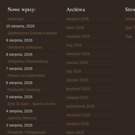
Nowe wpisy:
Archiwa
Stro
Norwegia
sierpień 2026
Arch
10 sierpnia, 2026
lipiec 2026
Spis T
Zjednoczone Emiraty Arabskie
czerwiec 2026
Tagi
9 sierpnia, 2026
maj 2026
Układanie jadłospisu
kwiecień 2026
8 sierpnia, 2026
Ortopedia i Rehabilitacja
marzec 2026
7 sierpnia, 2026
luty 2026
Pytania od czytelników
styczeń 2026
6 sierpnia, 2026
grudzień 2025
Fotobudki i Gadżety
5 sierpnia, 2026
listopad 2025
Zrób To Sam – Sport w Domu
październik 2025
4 sierpnia, 2026
wrzesień 2025
Apeniny (Włochy)
sierpień 2025
3 sierpnia, 2026
Poradniki i Pielęgnacja
lipiec 2025