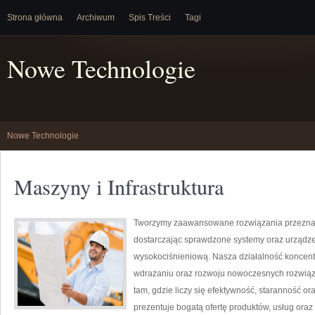
Strona główna
Archiwum
Spis Treści
Tagi
Nowe Technologie
Nowe Technologie
Maszyny i Infrastruktura
Tworzymy zaawansowane rozwiązania przeznac
dostarczając sprawdzone systemy oraz urządze
wysokociśnieniową. Nasza działalność koncentru
wdrażaniu oraz rozwoju nowoczesnych rozwiąz
tam, gdzie liczy się efektywność, staranność
prezentuje bogatą ofertę produktów, usług oraz