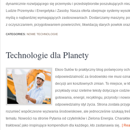
dynamicznie rozwijającego się przemysłu i przedsiębiorstw poszukujących n
Ludzie Przemysłu i Energetyka i Zasoby. Nasza oferta obejmuje systemy wysok
myślą o najbardziej wymagających zastosowaniach. Dostarczamy maszyny, po
z oczyszczaniem, przygotowaniem powierzchni, likwidacją starych powłok ora
CATEGORIES:
NOWE TECHNOLOGIE
Technologie dla Planety
Ekos-Sułów to praktyczny blog poświęcony ochr
odpowiedzialność za środowisko nie musi ozn
decyzji ani kosztownych zmian. To miejsce, w 
przykłady oraz rzetelne teksty dotyczące codz
gotowania, energii, recyklingu, przyrody i now
odpowiedzialny styl życia. Strona została przy
rozumieć współczesne wyzwania środowiskowe, ale jednocześnie szukają tre
tematu. Nowości na stronie Pytania od czytelników i Zielona Energia. Charak
traktować jako inspirujące kompendium dla każdego, kto zastanawia się,
[ Rea