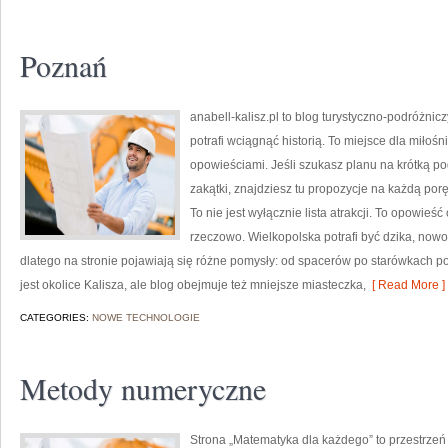
Poznań
anabell-kalisz.pl to blog turystyczno-podróżnic
potrafi wciągnąć historią. To miejsce dla miło
opowieściami. Jeśli szukasz planu na krótką p
zakątki, znajdziesz tu propozycje na każdą por
To nie jest wyłącznie lista atrakcji. To opowieś
rzeczowo. Wielkopolska potrafi być dzika, now
dlatego na stronie pojawiają się różne pomysły: od spacerów po starówkach p
jest okolice Kalisza, ale blog obejmuje też mniejsze miasteczka,
[ Read More ]
CATEGORIES:
NOWE TECHNOLOGIE
Metody numeryczne
Strona „Matematyka dla każdego” to przestrzeń 