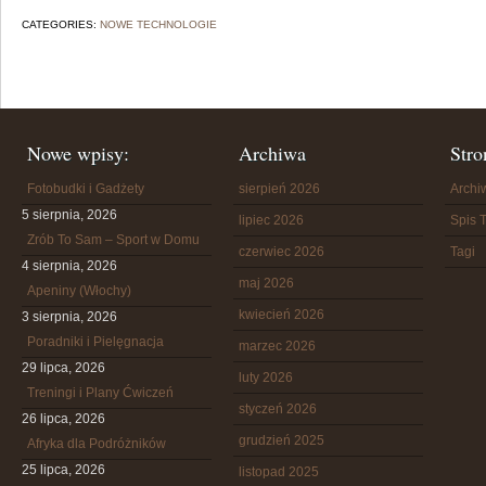
CATEGORIES:
NOWE TECHNOLOGIE
Nowe wpisy:
Archiwa
Stro
Fotobudki i Gadżety
sierpień 2026
Arch
5 sierpnia, 2026
lipiec 2026
Spis T
Zrób To Sam – Sport w Domu
czerwiec 2026
Tagi
4 sierpnia, 2026
maj 2026
Apeniny (Włochy)
kwiecień 2026
3 sierpnia, 2026
Poradniki i Pielęgnacja
marzec 2026
29 lipca, 2026
luty 2026
Treningi i Plany Ćwiczeń
styczeń 2026
26 lipca, 2026
grudzień 2025
Afryka dla Podróżników
25 lipca, 2026
listopad 2025