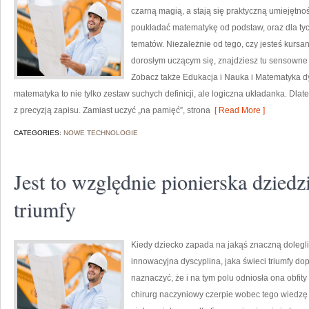
czarną magią, a stają się praktyczną umiejętno
poukładać matematykę od podstaw, oraz dla tyc
tematów. Niezależnie od tego, czy jesteś kursa
dorosłym uczącym się, znajdziesz tu sensowne 
Zobacz także Edukacja i Nauka i Matematyka dy
matematyka to nie tylko zestaw suchych definicji, ale logiczna układanka. Dlat
z precyzją zapisu. Zamiast uczyć „na pamięć”, strona
[ Read More ]
CATEGORIES:
NOWE TECHNOLOGIE
Jest to względnie pionierska dziedz
triumfy
Kiedy dziecko zapada na jakąś znaczną dolegl
innowacyjna dyscyplina, jaka świeci triumfy dop
naznaczyć, że i na tym polu odniosła ona obfit
chirurg naczyniowy czerpie wobec tego wiedzę 