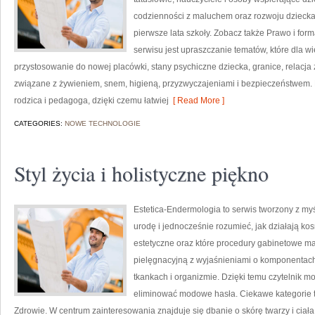
codzienności z maluchem oraz rozwoju dzieck
pierwsze lata szkoły. Zobacz także Prawo i forma
serwisu jest upraszczanie tematów, które dla wi
przystosowanie do nowej placówki, stany psychiczne dziecka, granice, relacja
związane z żywieniem, snem, higieną, przyzwyczajeniami i bezpieczeństwem.
rodzica i pedagoga, dzięki czemu łatwiej
[ Read More ]
CATEGORIES:
NOWE TECHNOLOGIE
Styl życia i holistyczne piękno
Estetica-Endermologia to serwis tworzony z my
urodę i jednocześnie rozumieć, jak działają k
estetyczne oraz które procedury gabinetowe ma
pielęgnacyjną z wyjaśnieniami o komponentach
tkankach i organizmie. Dzięki temu czytelnik mo
eliminować modowe hasła. Ciekawe kategorie to
Zdrowie. W centrum zainteresowania znajduje się dbanie o skórę twarzy i ciał