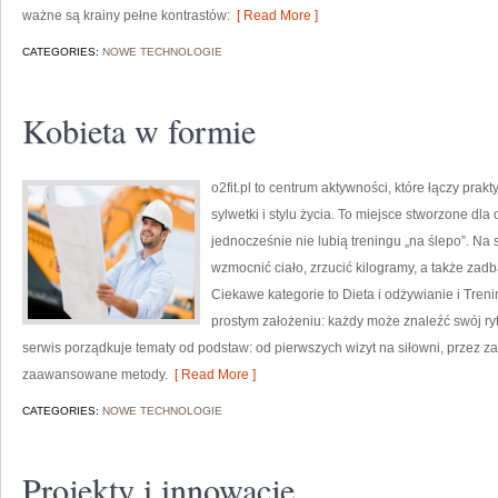
ważne są krainy pełne kontrastów:
[ Read More ]
CATEGORIES:
NOWE TECHNOLOGIE
Kobieta w formie
o2fit.pl to centrum aktywności, które łączy pra
sylwetki i stylu życia. To miejsce stworzone dla
jednocześnie nie lubią treningu „na ślepo”. Na 
wzmocnić ciało, zrzucić kilogramy, a także zadb
Ciekawe kategorie to Dieta i odżywianie i Trenin
prostym założeniu: każdy może znaleźć swój rytm
serwis porządkuje tematy od podstaw: od pierwszych wizyt na siłowni, przez z
zaawansowane metody.
[ Read More ]
CATEGORIES:
NOWE TECHNOLOGIE
Projekty i innowacje