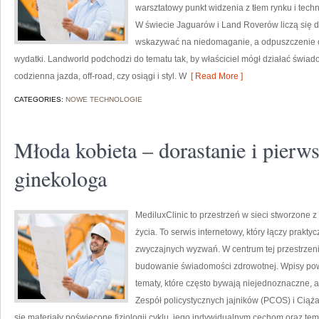
warsztatowy punkt widzenia z tłem rynku i tech
W świecie Jaguarów i Land Roverów liczą się d
wskazywać na niedomaganie, a odpuszczenie o
wydatki. Landworld podchodzi do tematu tak, by właściciel mógł działać świado
codzienna jazda, off-road, czy osiągi i styl. W
[ Read More ]
CATEGORIES:
NOWE TECHNOLOGIE
Młoda kobieta – dorastanie i pierw
ginekologa
MediluxClinic to przestrzeń w sieci stworzone z
życia. To serwis internetowy, który łączy prak
zwyczajnych wyzwań. W centrum tej przestrzeni
budowanie świadomości zdrowotnej. Wpisy pow
tematy, które często bywają niejednoznaczne, a
Zespół policystycznych jajników (PCOS) i Ciąża
się materiały poświęcone fizjologii cyklu, jego indywidualnym cechom oraz te