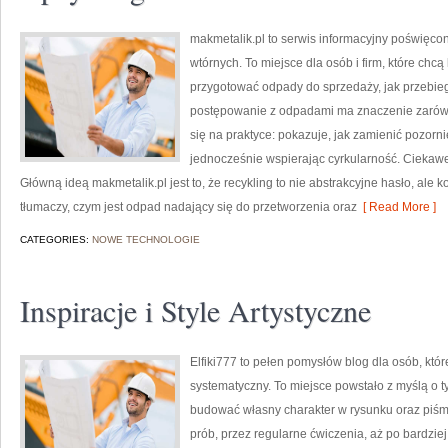
makmetalik.pl to serwis informacyjny poświęco
wtórnych. To miejsce dla osób i firm, które chcą 
przygotować odpady do sprzedaży, jak przebie
postępowanie z odpadami ma znaczenie zarówno d
się na praktyce: pokazuje, jak zamienić pozorn
jednocześnie wspierając cyrkularność. Ciekawe k
Główną ideą makmetalik.pl jest to, że recykling to nie abstrakcyjne hasło, ale 
tłumaczy, czym jest odpad nadający się do przetworzenia oraz
[ Read More ]
CATEGORIES:
NOWE TECHNOLOGIE
Inspiracje i Style Artystyczne
Elfiki777 to pełen pomysłów blog dla osób, któr
systematyczny. To miejsce powstało z myślą o tyc
budować własny charakter w rysunku oraz piśmi
prób, przez regularne ćwiczenia, aż po bardzi