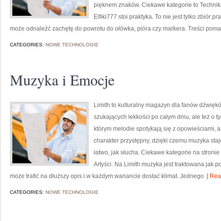
pięknem znaków. Ciekawe kategorie to Techniki 
Elfiki777 stoi praktyka. To nie jest tylko zbiór p
może odnaleźć zachętę do powrotu do ołówka, pióra czy markera. Treści pom
CATEGORIES:
NOWE TECHNOLOGIE
Muzyka i Emocje
Limith to kulturalny magazyn dla fanów dźwiękó
szukających lekkości po całym dniu, ale też o t
którym melodie spotykają się z opowieściami, a
charakter przystępny, dzięki czemu muzyka staje
łatwo, jak słucha. Ciekawe kategorie na stronie 
Artyści. Na Limith muzyka jest traktowana jak pod
może trafić na dłuższy opis i w każdym wariancie dostać klimat. Jednego
[ Rea
CATEGORIES:
NOWE TECHNOLOGIE