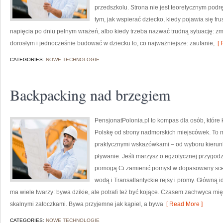
przedszkolu. Strona nie jest teoretycznym podr
tym, jak wspierać dziecko, kiedy pojawia się f
napięcia po dniu pełnym wrażeń, albo kiedy trzeba nazwać trudną sytuację: zmi
dorosłym i jednocześnie budować w dziecku to, co najważniejsze: zaufanie,
[ 
CATEGORIES:
NOWE TECHNOLOGIE
Backpacking nad brzegiem
PensjonatPolonia.pl to kompas dla osób, które
Polskę od strony nadmorskich miejscówek. To mi
praktycznymi wskazówkami – od wyboru kierun
pływanie. Jeśli marzysz o egzotycznej przygodzie
pomogą Ci zamienić pomysł w dopasowany scen
wodą i Transatlantyckie rejsy i promy. Główną 
ma wiele twarzy: bywa dzikie, ale potrafi też być kojące. Czasem zachwyca m
skalnymi zatoczkami. Bywa przyjemne jak kąpiel, a bywa
[ Read More ]
CATEGORIES:
NOWE TECHNOLOGIE