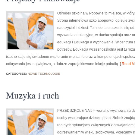
Ośrodek szkolna w Popowie to miejsce, w który
Strona internetowa szkolapopow.pl opisuje życi
nauczycieli i dzieci. To historia o uczeniu się 
wyzwania edukacyjne, w duchu spokoju oraz am
edukacji i Edukacja a wychowanie. W centrum a
potrzeby. Edukacja wczesnoszkolna jest tu roz
istotne staje się świadome wspieranie w pisaniu oraz w kompetencjach społecz
odkrywania jest największa, a dobrze zaprojektowane lekcje potrafią
[ Read Mo
CATEGORIES:
NOWE TECHNOLOGIE
Muzyka i ruch
PRZEDSZKOLE NA 5 – wortal o wychowaniu dzie
osoby wspierające dziecko przez żłobek znajdą 
realnych sytuacjach związanych z oswajaniem z
dojrzewaniem w wieku żłobkowym. Polecamy Insp