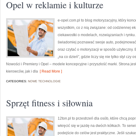
Opel w reklamie i kulturze
e-opel.com.pl to blog motoryzacyjny, który konc
wszystkim, co z nią związane: od codziennej ek
ciekawostki o modelach, rozwiązaniach i rynku.
świadomiej poznawać swoje auto, podejmować 
oraz czytać o motoryzacji w sposób użyteczny.
„na co dzień”, gdzie liczy się nie tylko styl czy
Nowości i Premiery i Opel – modele koncepcyjne i przyszłość marki. Strona je
kierowców, jak i dla
[ Read More ]
CATEGORIES:
NOWE TECHNOLOGIE
Sprzęt fitness i siłownia
12ton.pl to przestrzeń dla osób, które chcą p
wkręcić się w jazdę na dwóch kółkach. To serwis
podejście do celów jest praktyczne. Jeśli szu