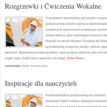
Rozgrzewki i Ćwiczenia Wokalne
To przestrzeń stworzyliśmy jako portal o muzyce
szukasz prostej ścieżki wejścia w świat dźwi
znajdziesz tu opracowania prowadzące od prosty
zestaw definicji, tylko wspierający towarzysz dl
Nowości na stronie Muzyka i Poradnik dla Ro
są fundamenty muzycznej wiedzy: metrum, agogi
pięciolinii. Wyjaśniamy prostym językiem, czym są figury rytmiczne, jak czuć me
czytać zapis. Dzięki temu nawet ktoś, kto dotąd
[ Read More ]
CATEGORIES:
NOWE TECHNOLOGIE
Inspiracje dla nauczycieli
Przedszkole309 to portal poświęcony żłobkom,
pierwszych latach rozwoju: edukacji wczesnosz
tatusiowie, nauczyciele i osoby wspierające dz