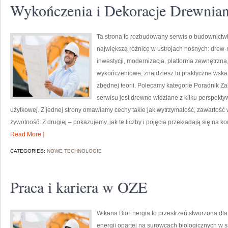
Wykończenia i Dekoracje Drewnia
Ta strona to rozbudowany serwis o budownictwi
największą różnicę w ustrojach nośnych: drew-n
inwestycji, modernizacja, platforma zewnętrzn
wykończeniowe, znajdziesz tu praktyczne wsk
zbędnej teorii. Polecamy kategorie Poradnik 
serwisu jest drewno widziane z kilku perspektyw 
użytkowej. Z jednej strony omawiamy cechy takie jak wytrzymałość, zawartość 
żywotność. Z drugiej – pokazujemy, jak te liczby i pojęcia przekładają się na 
Read More ]
CATEGORIES:
NOWE TECHNOLOGIE
Praca i kariera w OZE
Wikana BioEnergia to przestrzeń stworzona dla 
energii opartej na surowcach biologicznych w 