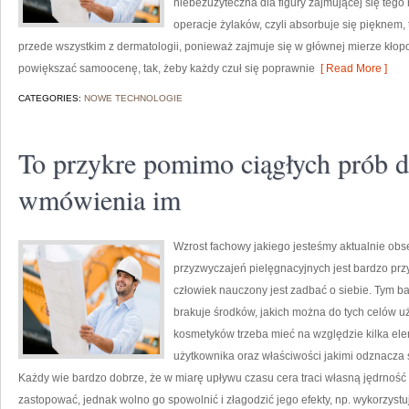
niebezużyteczna dla figury zajmującej się tego r
operacje żylaków, czyli absorbuje się pięknem, 
przede wszystkim z dermatologii, ponieważ zajmuje się w głównej mierze kłopo
powiększać samoocenę, tak, żeby każdy czuł się poprawnie
[ Read More ]
CATEGORIES:
NOWE TECHNOLOGIE
To przykre pomimo ciągłych prób do
wmówienia im
Wzrost fachowy jakiego jesteśmy aktualnie obs
przyzwyczajeń pielęgnacyjnych jest bardzo pr
człowiek nauczony jest zadbać o siebie. Tym b
brakuje środków, jakich można do tych celów 
kosmetyków trzeba mieć na względzie kilka ele
użytkownika oraz właściwości jakimi odznacza s
Każdy wie bardzo dobrze, że w miarę upływu czasu cera traci własną jędrność i
zastopować, jednak wolno go spowolnić i złagodzić jego efekty, np. wykorzyst