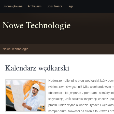
Strona główna
Archiwum
Spis Treści
Tagi
Nowe Technologie
Nowe Technologie
Kalendarz wędkarski
Nadorsze-haller.pl to blog wędkarski, który pow
ryb jest czymś więcej niż tylko weekendowym h
obserwacje idą w parze z poradami, a każdy te
satysfakcją. Jeśli szukasz inspiracji, chcesz u
prostu lubisz czytać o wodzie, rybach i wędkarsk
kompendium. Nowości na stronie to Prawo i prze