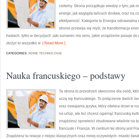
rzetelny. Strona porządkuje wiedzę o tym, jak 
energii, jak wygląda łańcuch dostaw, oraz na 
efektywność. Kategorie to Energia odnawialna 
stronie przewija się myśl, że transformacja ene
hasłach, tylko w decyzjach: jaki surowiec ma sens, jakie urządzenie pasuje do p
złożyć to wszystko w
[ Read More ]
CATEGORIES:
NOWE TECHNOLOGIE
Nauka francuskiego – podstawy
Ta strona to przestrzeń stworzone dla osób, kt
uczą się francuskiego. To połączenie dwóch ś
oraz oswajania języka, który otwiera drzwi w r
na urlop, ale też chcesz ogarnąć francuską kult
znajdziesz opowieści zbudowane właśnie na ty
francuski i Francja. W centrum tej strony jest F
Znajdziesz tu relacje z miejsc klasycznych oraz mniej oczywistych. miasto świat