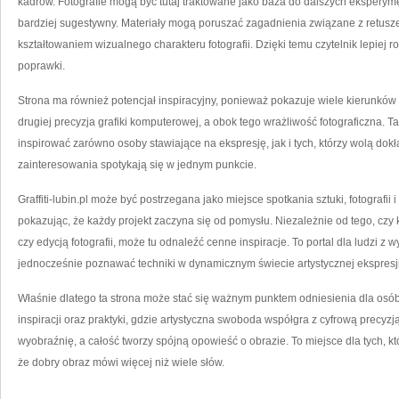
kadrów. Fotografie mogą być tutaj traktowane jako baza do dalszych eksperymen
bardziej sugestywny. Materiały mogą poruszać zagadnienia związane z retusze
kształtowaniem wizualnego charakteru fotografii. Dzięki temu czytelnik lepiej 
poprawki.
Strona ma również potencjał inspiracyjny, ponieważ pokazuje wiele kierunków ro
drugiej precyzja grafiki komputerowej, a obok tego wrażliwość fotograficzna. T
inspirować zarówno osoby stawiające na ekspresję, jak i tych, którzy wolą dok
zainteresowania spotykają się w jednym punkcie.
Graffiti-lubin.pl może być postrzegana jako miejsce spotkania sztuki, fotografii i 
pokazując, że każdy projekt zaczyna się od pomysłu. Niezależnie od tego, czy kt
czy edycją fotografii, może tu odnaleźć cenne inspiracje. To portal dla ludzi z 
jednocześnie poznawać techniki w dynamicznym świecie artystycznej ekspresji
Właśnie dlatego ta strona może stać się ważnym punktem odniesienia dla osób,
inspiracji oraz praktyki, gdzie artystyczna swoboda współgra z cyfrową precyz
wyobraźnię, a całość tworzy spójną opowieść o obrazie. To miejsce dla tych, k
że dobry obraz mówi więcej niż wiele słów.