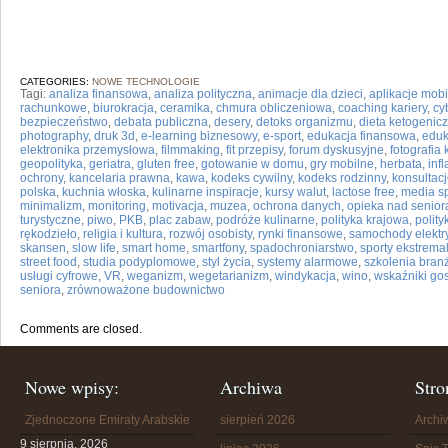
CATEGORIES:
NOWE TECHNOLOGIE
Tagi:
analiza finansowa
,
analiza polityczna
,
animacje dla dzieci
,
aplikacje mob
rachunkowe
,
biurokracja
,
ceramika
,
chmura obliczeniowa
,
coaching kariery
,
cy
bezpieczeństwo
,
debata publiczna
,
desery
,
detoks organizmu
,
dieta ketogenic
photography
,
druk 3d
,
e-learning biznesowy
,
e-sport
,
edukacja finansowa
,
eduk
elektronika przemysłowa
,
filmmaking
,
fit przepisy
,
forum dyskusyjne
,
fotografia
geopolityka
,
geriatra
,
gluten free
,
gotowanie w domu
,
gry mobilne
,
herbata
,
infl
ochrony
,
kancelaria prawna
,
kawa
,
kodeks cywilny
,
kodeks rodzinny
,
konsultacj
polska
,
kuchnia włoska
,
kulinarne inspiracje
,
kursy walut
,
lactose free
,
media sp
minimalizm
,
monitoring
,
motivacja
,
muzea
,
ochrona danych
,
opieka nad senior
turystyczne
,
piwo
,
PKB
,
plac zabaw
,
podróże kulinarne
,
polityka krajowa
,
polit
rękodzieło
,
religia i kultura
,
rozwój osobisty
,
rynki finansowe
,
samochody elektr
skansen
,
slow life
,
smart home
,
smartfony
,
spadochroniarstwo
,
sporty ekstrema
street food
,
studia podyplomowe
,
styl życia
,
systemy alarmowe
,
szkolenia bra
usługi cyfrowe
,
VR
,
weganizm
,
wegetarianizm
,
windykacja
,
wino
,
wskaźniki go
seniora
,
zrównoważone budownictwo
Comments are closed.
Nowe wpisy:
Archiwa
Stro
Zjednoczone Emiraty Arabskie
sierpień 2026
Arch
9 sierpnia, 2026