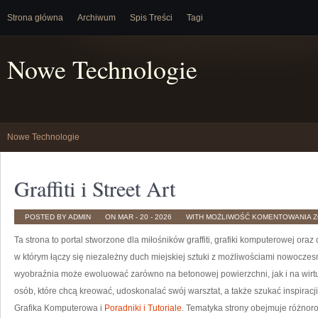
Strona główna
Archiwum
Spis Treści
Tagi
Nowe Technologie
Nowe Technologie
Graffiti i Street Art
G
POSTED BY ADMIN
ON MAR - 20 - 2026
WITH
MOŻLIWOŚĆ KOMENTOWANIA
Z
I
S
Ta strona to portal stworzone dla miłośników graffiti, grafiki komputerowej o
A
w którym łączy się niezależny duch miejskiej sztuki z możliwościami nowocze
wyobraźnia może ewoluować zarówno na betonowej powierzchni, jak i na wirtua
osób, które chcą kreować, udoskonalać swój warsztat, a także szukać inspiracji
Grafika Komputerowa i
Poradniki i Tutoriale
. Tematyka strony obejmuje różnoro