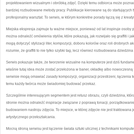
projektowaniem wizualnym i obróbką zdjęć. Dzięki temu odbiorca może poznać 
bardziej rozbudowane metody pracy. Publikacje kierowane są do startujących 
profesjonalny warsztat. To serwis, w którym konkretne porady łączą się z krea
Miejska ekspresja zajmuje tu ważne miejsce, ponieważ od lat inspiruje osoby 
można odnaleźć omówienia stylów, które pokazują, jak rozwijało się graffiti i ja
mogą dotyczyć stylizacji liter, kompozycji, doboru kolorów oraz roli drobnych a
rozumie, że graffiti to nie tylko szybki tag, lecz również rozbudowana dziedzina
Serwis pokazuje także, że tworzenie wizualne na komputerze jest dziś fund
właśnie tutaj idea może zostać przełożona w baner, okładkę albo nowoczesną
serwisie mogą omawiać zasady kompozycji, organizacji przestrzeni, łączenia te
temu każdy twórca może świadomiej budować przekaz.
Szczególnie interesującym segmentem jest retusz obrazu, czyli dziedzina, któ
stronie można odnaleźć inspiracje związane z poprawą tonacji, porządkowan
budowaniem nastroju zdjęcia. To miejsce, w której zdjęcie nie jest traktowana 
artystycznego przekształcania.
Mocną stroną serwisu jest łączenie świata sztuki ulicznej z technikami komput