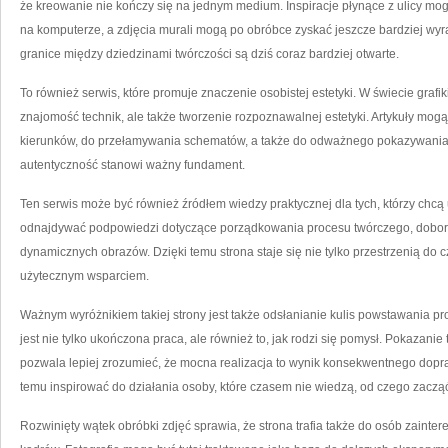
że kreowanie nie kończy się na jednym medium. Inspiracje płynące z ulicy mo
na komputerze, a zdjęcia murali mogą po obróbce zyskać jeszcze bardziej wyraz
granice między dziedzinami twórczości są dziś coraz bardziej otwarte.
To również serwis, które promuje znaczenie osobistej estetyki. W świecie grafi
znajomość technik, ale także tworzenie rozpoznawalnej estetyki. Artykuły mo
kierunków, do przełamywania schematów, a także do odważnego pokazywania 
autentyczność stanowi ważny fundament.
Ten serwis może być również źródłem wiedzy praktycznej dla tych, którzy chcą
odnajdywać podpowiedzi dotyczące porządkowania procesu twórczego, dobor
dynamicznych obrazów. Dzięki temu strona staje się nie tylko przestrzenią do cz
użytecznym wsparciem.
Ważnym wyróżnikiem takiej strony jest także odsłanianie kulis powstawania pro
jest nie tylko ukończona praca, ale również to, jak rodzi się pomysł. Pokazani
pozwala lepiej zrozumieć, że mocna realizacja to wynik konsekwentnego dopr
temu inspirować do działania osoby, które czasem nie wiedzą, od czego zaczą
Rozwinięty wątek obróbki zdjęć sprawia, że strona trafia także do osób zai