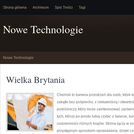
Strona główna
Archiwum
Spis Treści
Tagi
Nowe Technologie
Nowe Technologie
Wielka Brytania
Cherrish to barwna przestrzeń dla osób, które
zakątki bez pośpiechu, z ciekawością i otwart
podróżniczy, który może zainteresować zarówno
tych, którzy po prostu lubią czytać o świecie, kul
codzienności różnych krajów. Strona łączy w sob
przystępnym sposobem opowiadania, dzięki cz