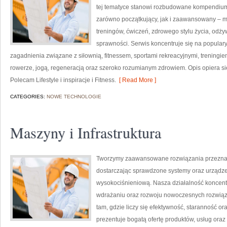
tej tematyce stanowi rozbudowane kompendium 
zarówno początkujący, jak i zaawansowany – m
treningów, ćwiczeń, zdrowego stylu życia, odż
sprawności. Serwis koncentruje się na popular
zagadnienia związane z siłownią, fitnessem, sportami rekreacyjnymi, treningi
rowerze, jogą, regeneracją oraz szeroko rozumianym zdrowiem. Opis opiera si
Polecam Lifestyle i inspiracje i Fitness.
[ Read More ]
CATEGORIES:
NOWE TECHNOLOGIE
Maszyny i Infrastruktura
Tworzymy zaawansowane rozwiązania przeznac
dostarczając sprawdzone systemy oraz urządze
wysokociśnieniową. Nasza działalność koncentru
wdrażaniu oraz rozwoju nowoczesnych rozwiąz
tam, gdzie liczy się efektywność, staranność
prezentuje bogatą ofertę produktów, usług oraz