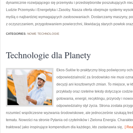
dynamicznie rozwijającego się przemysłu i przedsiębiorstw poszukujących n
Ludzie Przemysłu i Energetyka i Zasoby. Nasza oferta obejmuje systemy wysok
myślą o najbardziej wymagających zastosowaniach. Dostarczamy maszyny, po
z oczyszczaniem, przygotowaniem powierzchni, likwidacją starych powłok ora
CATEGORIES:
NOWE TECHNOLOGIE
Technologie dla Planety
Ekos-Sułów to praktyczny blog poświęcony ochr
odpowiedzialność za środowisko nie musi ozn
decyzji ani kosztownych zmian. To miejsce, w 
przykłady oraz rzetelne teksty dotyczące codz
gotowania, energii, recyklingu, przyrody i now
odpowiedzialny styl życia. Strona została przy
rozumieć współczesne wyzwania środowiskowe, ale jednocześnie szukają tre
tematu. Nowości na stronie Pytania od czytelników i Zielona Energia. Charak
traktować jako inspirujące kompendium dla każdego, kto zastanawia się,
[ Rea