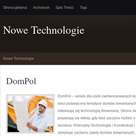
Strona główna
Archiwum
Spis Treści
Tagi
Nowe Technologie
Nowe Technologie
DomPol
DomPol – serwis dla osób zainteresowanych ko
sieci poświęcony tematyce domów drewnianych. 
interesują się technologią drewnianą. Strona sk
pojawiają się wtedy, gdy ktoś zaczyna myśleć
surowca. Polecamy Technologie i Konstrukcje i
obejmuje zarówno zalety domów drewnianych, ja