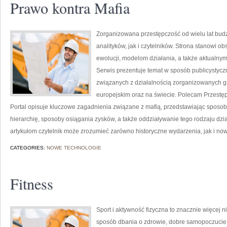
Prawo kontra Mafia
Zorganizowana przestępczość od wielu lat bu
analityków, jak i czytelników. Strona stanowi o
ewolucji, modelom działania, a także aktual
Serwis prezentuje temat w sposób publicystyczn
związanych z działalnością zorganizowanych g
europejskim oraz na świecie. Polecam Przestę
Portal opisuje kluczowe zagadnienia związane z mafią, przedstawiając sposoby
hierarchię, sposoby osiągania zysków, a także oddziaływanie tego rodzaju dzia
artykułom czytelnik może zrozumieć zarówno historyczne wydarzenia, jak i n
CATEGORIES:
NOWE TECHNOLOGIE
Fitness
Sport i aktywność fizyczna to znacznie więcej niż
sposób dbania o zdrowie, dobre samopoczucie