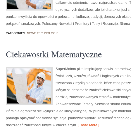
całkowicie odmienić nawet najprostsze danie. 
egzotycznych dodatków, ale jej charakter jest 
punktem wyjścia do opowieści o gotowaniu, kulturze, tradycji, domowych ek
połączeń smakowych. Polecamy Nowości i Premiery i Testy i Recenzje. Strona
CATEGORIES:
NOWE TECHNOLOGIE
Ciekawostki Matematyczne
SuperMatma.pl to inspirujący serwis interneto
świat liczb, wzorów, równań i logicznych zależn
stworzona z myślą o osobach, które chcą posz
którym student może znaleźć ciekawostki doty
bardziej zaawansowanych tematów matematyc
Zaawansowane Tematy. Serwis ta strona edukac
która nie ogranicza się wyłącznie do klasy lekcyjnej. W publikowanych materia
pomaga opisywać codzienne sytuacje, planować wydatki, rozumieć technologi
dostrzegać zależności ukryte w otaczającym
[ Read More ]