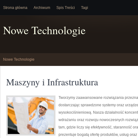
Strona główna
Archiwum
Spis Treści
Tagi
Nowe Technologie
Nowe Technologie
Maszyny i Infrastruktura
Tworzymy zaawansowane rozwiązania przeznac
dostarczając sprawdzone systemy oraz urządze
wysokociśnieniową. Nasza działalność koncentru
wdrażaniu oraz rozwoju nowoczesnych rozwiąz
tam, gdzie liczy się efektywność, staranność
prezentuje bogatą ofertę produktów, usług oraz