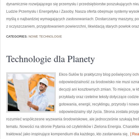
dynamicznie rozwijającego się przemysłu i przedsiębiorstw poszukujących n
Ludzie Przemysłu i Energetyka i Zasoby. Nasza oferta obejmuje systemy wysok
myślą o najbardziej wymagających zastosowaniach. Dostarczamy maszyny, po
z oczyszczaniem, przygotowaniem powierzchni, likwidacją starych powłok ora
CATEGORIES:
NOWE TECHNOLOGIE
Technologie dla Planety
Ekos-Sułów to praktyczny blog poświęcony ochr
odpowiedzialność za środowisko nie musi ozn
decyzji ani kosztownych zmian. To miejsce, w 
przykłady oraz rzetelne teksty dotyczące codz
gotowania, energii, recyklingu, przyrody i now
odpowiedzialny styl życia. Strona została przy
rozumieć współczesne wyzwania środowiskowe, ale jednocześnie szukają tre
tematu. Nowości na stronie Pytania od czytelników i Zielona Energia. Charak
traktować jako inspirujące kompendium dla każdego, kto zastanawia się,
[ Rea