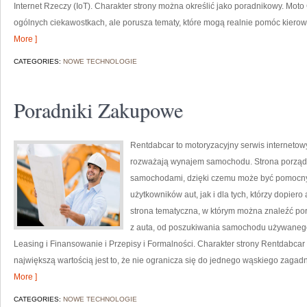
Internet Rzeczy (IoT). Charakter strony można określić jako poradnikowy. Moto
ogólnych ciekawostkach, ale porusza tematy, które mogą realnie pomóc kier
More ]
CATEGORIES:
NOWE TECHNOLOGIE
Poradniki Zakupowe
Rentdabcar to motoryzacyjny serwis internetowy
rozważają wynajem samochodu. Strona porządk
samochodami, dzięki czemu może być pomocn
użytkowników aut, jak i dla tych, którzy dopier
strona tematyczna, w którym można znaleźć po
z auta, od poszukiwania samochodu używanego
Leasing i Finansowanie i Przepisy i Formalności. Charakter strony Rentdabcar 
największą wartością jest to, że nie ogranicza się do jednego wąskiego zagadn
More ]
CATEGORIES:
NOWE TECHNOLOGIE