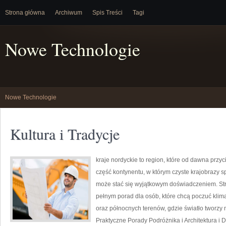
Strona główna
Archiwum
Spis Treści
Tagi
Nowe Technologie
Nowe Technologie
Kultura i Tradycje
kraje nordyckie to region, które od dawna prz
część kontynentu, w którym czyste krajobrazy 
może stać się wyjątkowym doświadczeniem. Str
pełnym porad dla osób, które chcą poczuć klimat 
oraz północnych terenów, gdzie światło tworzy 
Praktyczne Porady Podróżnika i Architektura i De