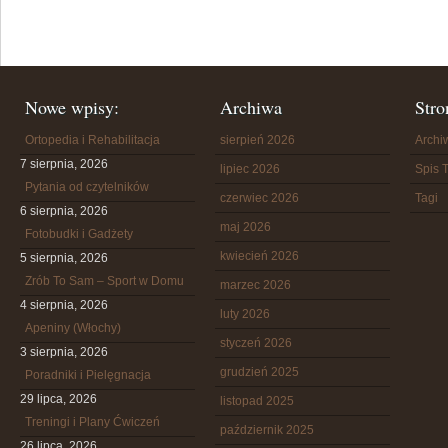
Nowe wpisy:
Archiwa
Stro
Ortopedia i Rehabilitacja
sierpień 2026
Arch
7 sierpnia, 2026
lipiec 2026
Spis T
Pytania od czytelników
czerwiec 2026
Tagi
6 sierpnia, 2026
maj 2026
Fotobudki i Gadżety
kwiecień 2026
5 sierpnia, 2026
Zrób To Sam – Sport w Domu
marzec 2026
4 sierpnia, 2026
luty 2026
Apeniny (Włochy)
styczeń 2026
3 sierpnia, 2026
grudzień 2025
Poradniki i Pielęgnacja
29 lipca, 2026
listopad 2025
Treningi i Plany Ćwiczeń
październik 2025
26 lipca, 2026