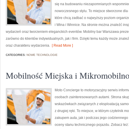
się na budowaniu niezapomnianych wspomnień,
nowoczesnego stylu. To miejsce stworzone dla 
które chcą zadbać o najwyższy poziom organi
i Wina i Winnice. Na stronie można znaleźć in
wydarzeń oraz tworzeniem eleganckich eventów. Mobilny bar Warszawa prezen
zarówno do klientów indywidualnych, jak i firm. Dzięki temu każdy może znal
oraz charakteru wydarzenia.
[ Read More ]
CATEGORIES:
NOWE TECHNOLOGIE
Mobilność Miejska i Mikromobiln
Moto Concierge to motoryzacyjny serwis informa
osobach zainteresowanych autami. Strona skup
wskazówkach związanych z eksploatacją samoc
z drugiej ręki. To miejsce, w którym czytelnik
zakupem auta, jak i podczas jego codziennego
oceny stanu technicznego pojazdu. Zobacz też: 