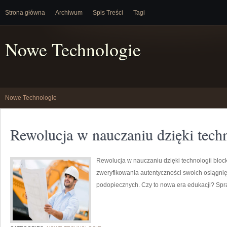
Strona główna
Archiwum
Spis Treści
Tagi
Nowe Technologie
Nowe Technologie
Rewolucja w nauczaniu dzięki techn
Rewolucja w nauczaniu dzięki technologii bloc
zweryfikowania autentyczności swoich osiągnię
podopiecznych. Czy to nowa era edukacji? Sp