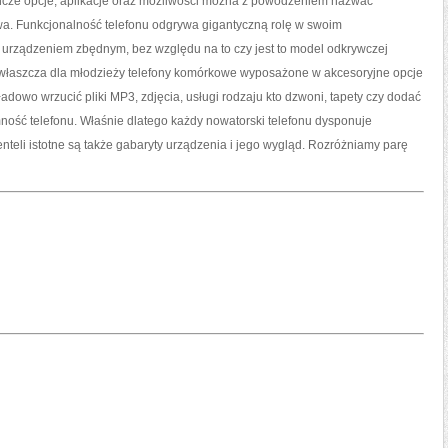
ze opcje, aplikacje oraz możliwości można z powodzeniem nazwać
wa. Funkcjonalność telefonu odgrywa gigantyczną rolę w swoim
n urządzeniem zbędnym, bez względu na to czy jest to model odkrywczej
to zwłaszcza dla młodzieży telefony komórkowe wyposażone w akcesoryjne opcje
adowo wrzucić pliki MP3, zdjęcia, usługi rodzaju kto dzwoni, tapety czy dodać
ność telefonu. Właśnie dlatego każdy nowatorski telefonu dysponuje
enteli istotne są także gabaryty urządzenia i jego wygląd. Rozróżniamy parę