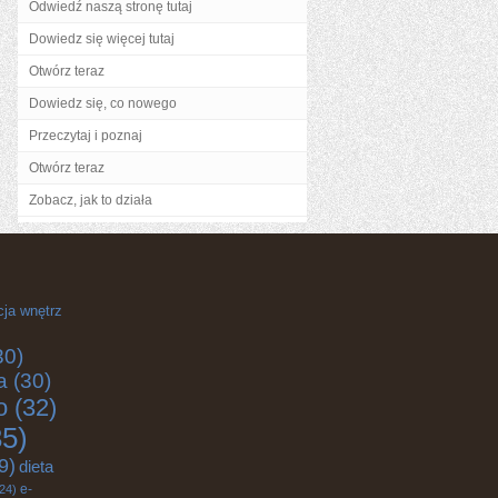
Odwiedź naszą stronę tutaj
Dowiedz się więcej tutaj
Otwórz teraz
Dowiedz się, co nowego
Przeczytaj i poznaj
Otwórz teraz
Zobacz, jak to działa
cja wnętrz
30)
a
(30)
o
(32)
5)
9)
dieta
e-
24)