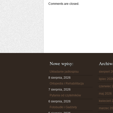
Comments are closed.
Nowe wpisy:
Archiw
Układanie jadłospisu
sierpień 
8 sierpnia, 2026
lipiec 202
Ortopedia i Rehabilitacja
czerwiec 
7 sierpnia, 2026
maj 2026
Pytania od czytelników
kwiecień 
6 sierpnia, 2026
Fotobudki i Gadżety
marzec 2