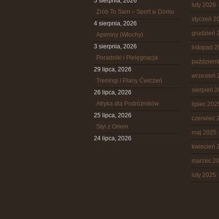
5 sierpnia, 2026
luty 2026
Zrób To Sam – Sport w Domu
styczeń 2
4 sierpnia, 2026
grudzień 
Apeniny (Włochy)
3 sierpnia, 2026
listopad 
Poradniki i Pielęgnacja
październ
29 lipca, 2026
wrzesień 
Treningi i Plany Ćwiczeń
sierpień 
26 lipca, 2026
Afryka dla Podróżników
lipiec 202
25 lipca, 2026
czerwiec 
Styl z Orłem
maj 2025
24 lipca, 2026
kwiecień 
marzec 2
luty 2025