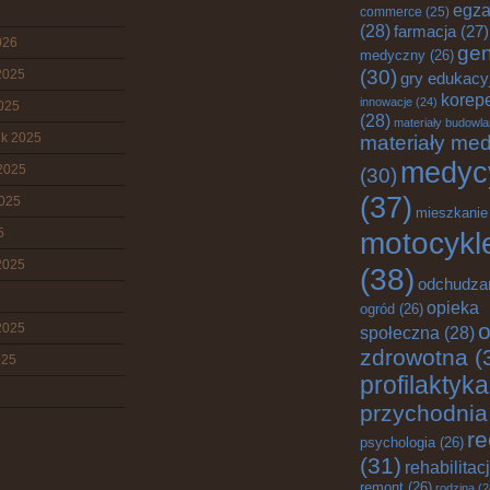
egz
commerce
(25)
(28)
farmacja
(27)
026
gen
medyczny
(26)
(30)
2025
gry edukacy
korepe
innowacje
(24)
2025
(28)
materiały budowl
ik 2025
materiały me
medyc
2025
(30)
(37)
2025
mieszkanie
5
motocykl
2025
(38)
odchudza
opieka
ogród
(26)
o
2025
społeczna
(28)
zdrowotna
(
025
profilaktyka
przychodnia
re
psychologia
(26)
(31)
rehabilitac
remont
(26)
rodzina
(2