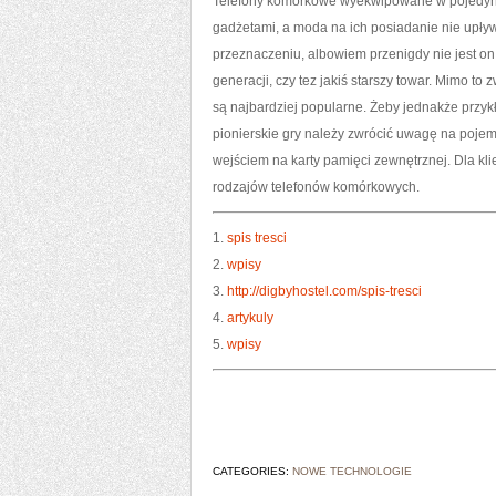
Telefony komórkowe wyekwipowane w pojedync
gadżetami, a moda na ich posiadanie nie upły
przeznaczeniu, albowiem przenigdy nie jest o
generacji, czy tez jakiś starszy towar. Mimo 
są najbardziej popularne. Żeby jednakże przykł
pionierskie gry należy zwrócić uwagę na pojem
wejściem na karty pamięci zewnętrznej. Dla kli
rodzajów telefonów komórkowych.
1.
spis tresci
2.
wpisy
3.
http://digbyhostel.com/spis-tresci
4.
artykuly
5.
wpisy
CATEGORIES:
NOWE TECHNOLOGIE