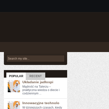
POPULAR
RECENT
Układanie jadłospi
Mądrość na Talerzu –
praktyczna wiedza o diecie i
codziennym ...
Innowacyjne technolo
W dzisiejszych czasach, kiedy