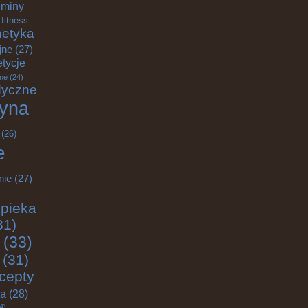
aminy
fitness
etyka
jne
(27)
tycje
ane
(24)
dyczne
yna
(26)
e
nie
(27)
pieka
31)
(33)
(31)
cepty
ja
(28)
4)