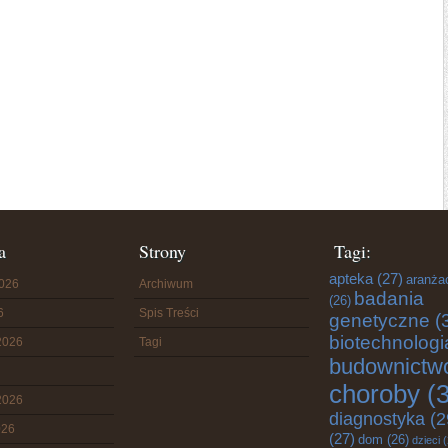
a
Strony
Tagi:
apteka
(27)
aranża
2026
Archiwum
badania
(26)
6
Spis Treści
genetyczne
(
biotechnologi
2026
Tagi
budownictw
choroby
(3
2026
diagnostyka
(2
026
(27)
dom
(26)
dzieci
(