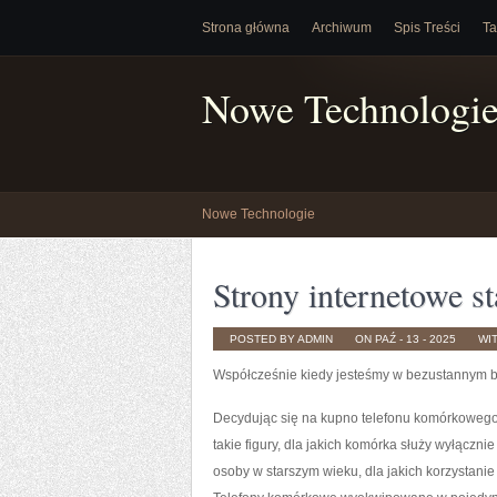
Strona główna
Archiwum
Spis Treści
Ta
Nowe Technologi
Nowe Technologie
Strony internetowe st
POSTED BY ADMIN
ON PAŹ - 13 - 2025
WI
Współcześnie kiedy jesteśmy w bezustannym b
Decydując się na kupno telefonu komórkowego
takie figury, dla jakich komórka służy wyłączni
osoby w starszym wieku, dla jakich korzystani