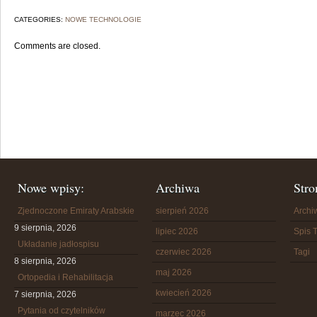
CATEGORIES:
NOWE TECHNOLOGIE
Comments are closed.
Nowe wpisy:
Archiwa
Stro
Zjednoczone Emiraty Arabskie
sierpień 2026
Arch
9 sierpnia, 2026
lipiec 2026
Spis T
Układanie jadłospisu
czerwiec 2026
Tagi
8 sierpnia, 2026
maj 2026
Ortopedia i Rehabilitacja
kwiecień 2026
7 sierpnia, 2026
Pytania od czytelników
marzec 2026