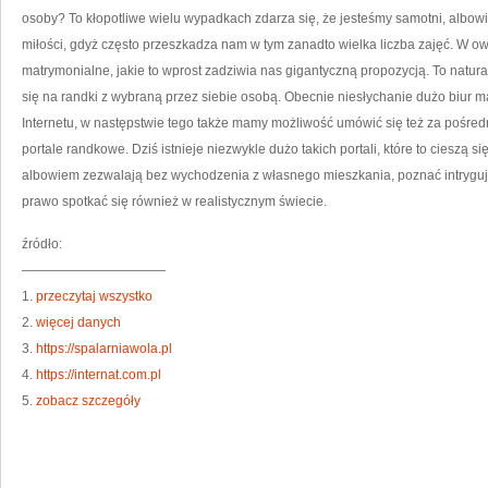
osoby? To kłopotliwe wielu wypadkach zdarza się, że jesteśmy samotni, albo
miłości, gdyż często przeszkadza nam w tym zanadto wielka liczba zajęć. W o
matrymonialne, jakie to wprost zadziwia nas gigantyczną propozycją. To natu
się na randki z wybraną przez siebie osobą. Obecnie niesłychanie dużo biur 
Internetu, w następstwie tego także mamy możliwość umówić się też za pośredn
portale randkowe. Dziś istnieje niezwykle dużo takich portali, które to cieszą s
albowiem zezwalają bez wychodzenia z własnego mieszkania, poznać intrygują
prawo spotkać się również w realistycznym świecie.
źródło:
———————————
1.
przeczytaj wszystko
2.
więcej danych
3.
https://spalarniawola.pl
4.
https://internat.com.pl
5.
zobacz szczegóły