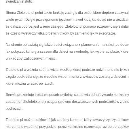
zwiedzanie stolic.
Strona Zlotoloto.pl pełni także funkcję zachęty dla osób, które dopiero zaczyn
wiele pytań. Dzięki przystępnemu językowi nawet ktoś, kto dotąd nie wyjeżdżał
że dalsza podróż jest w jego zasięgu. Zlotoloto.pl pomaga rozprawić się z mit
że często wystarczy kilka prostych trików, by zamienić lęk w ekscytację.
Na stronie pojawiają się także treści związane z planowaniem atrakcji po dotar
jak połączyć kulturę z czasem dla dzieci na swobodę, jak wybierać plaże, które
unikać zbyt zatłoczonych miejsc.
Zlotoloto.pl wyróżnia spójna wizja, według której podróże rodzinne to nie tylko 
często podkreśla się, że wspólne wspomnienia z wyjazdów zostają z dziećmi na
której można wracać po latach.
Serwis prezentuje treści w sposób czytelny, co ułatwia odnajdywanie konkretny
zagadnień Zlotoloto.pl przyciąga zarówno doświadczonych podróżników z dziećmi
podróżach.
Zlotoloto.pl można traktować jak zaufany kompas, który towarzyszy czytelniko
marzenia o wspólnej przygodzie, przez konkretne rezerwacje, aż po porządkow