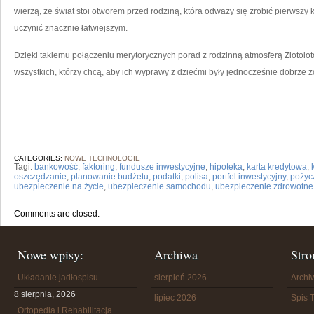
wierzą, że świat stoi otworem przed rodziną, która odważy się zrobić pierwszy
uczynić znacznie łatwiejszym.
Dzięki takiemu połączeniu merytorycznych porad z rodzinną atmosferą Zlotolot
wszystkich, którzy chcą, aby ich wyprawy z dziećmi były jednocześnie dobrze
CATEGORIES:
NOWE TECHNOLOGIE
Tagi:
bankowość
,
faktoring
,
fundusze inwestycyjne
,
hipoteka
,
karta kredytowa
,
oszczędzanie
,
planowanie budżetu
,
podatki
,
polisa
,
portfel inwestycyjny
,
pożyc
ubezpieczenie na życie
,
ubezpieczenie samochodu
,
ubezpieczenie zdrowotne
Comments are closed.
Nowe wpisy:
Archiwa
Stro
Układanie jadłospisu
sierpień 2026
Arch
8 sierpnia, 2026
lipiec 2026
Spis T
Ortopedia i Rehabilitacja