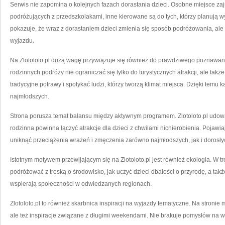
Serwis nie zapomina o kolejnych fazach dorastania dzieci. Osobne miejsce za
podróżujących z przedszkolakami, inne kierowane są do tych, którzy planują wyj
pokazuje, że wraz z dorastaniem dzieci zmienia się sposób podróżowania, ale
wyjazdu.
Na Zlotoloto.pl dużą wagę przywiązuje się również do prawdziwego poznawani
rodzinnych podróży nie ograniczać się tylko do turystycznych atrakcji, ale ta
tradycyjne potrawy i spotykać ludzi, którzy tworzą klimat miejsca. Dzięki temu k
najmłodszych.
Strona porusza temat balansu między aktywnym programem. Zlotoloto.pl udo
rodzinna powinna łączyć atrakcje dla dzieci z chwilami nicnierobienia. Pojawi
uniknąć przeciążenia wrażeń i zmęczenia zarówno najmłodszych, jak i dorosły
Istotnym motywem przewijającym się na Zlotoloto.pl jest również ekologia. W 
podróżować z troską o środowisko, jak uczyć dzieci dbałości o przyrodę, a takż
wspierają społeczności w odwiedzanych regionach.
Zlotoloto.pl to również skarbnica inspiracji na wyjazdy tematyczne. Na stronie 
ale też inspiracje związane z długimi weekendami. Nie brakuje pomysłów na 