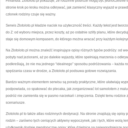
Finlandia. Zlotoloto.pl pokazuje, że rodzinne podróże mogą być jednocześnie 
stronie krok po kroku można odkrywać, jak zamienić klasyczny wyjazd w prawd
członek rodziny czuje się ważny.
Serwis Zlotoloto.pl kładzie nacisk na użyteczność treści. Każdy tekst jest two
do Z: od wyboru miejsca, przez koszty, aż po ostatnie szlify planu, które decyd
staje się domowym kompasem, do którego można wracać przy każdym kolejny
Na Zlotoloto.pl można znaleźć inspirujące opisy różnych typów podróży: od 
pobyty nad jeziorami, aż po dalekie wyjazdy, które spełniają marzenia o odkry
podkreślają, że nie ma jednego “idealnego” sposobu podróżowania – każda r
spędzania czasu w drodze, a Zlotoloto.pl podsuwa gotowe rozwiązania.
Bardzo ważnym elementem serwisu są porady praktyczne, które ułatwiają wypr
podpowiada, co spakować do plecaka, jak zorganizować lot samolotem z maluch
podróż nie zamieniła się w pasmo narzekań i zmęczenia. Dzięki temu rodzice 
scenariusze.
Zlotoloto.pl to także atlas rodzinnych destynacji. Na stronie znajdują się opisy
rodzin – zarówno tych ceniących aktywny wypoczynek, jak i tych, które wolą l
użytkownik dostaje merytoryczne opisy: które dzielnice są najwygodniejsze p