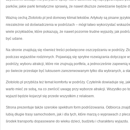
parków, jakie parki tematyczne sprawią, że nawet dłuższe zwiedzanie będzie 
Ważną cechą Zlotoloto.pl jest domowy klimat tekstów. Artykuły są pisane język
niezależnie od doświadczenia w podróżach – mógł łatwo wykorzystać wskazówki 
wiele przykładów, które pokazują, że nawet pozornie trudne wyjazdy, jak podr
być udane.
Na stronie znajdują się również treści poświęcone oszczędzaniu w podróży. Zlot
podczas wyjazdów rodzinnych. Pojawiają się sprytne rozwiązania dotyczące 
podróży, wyboru atrakcji, które nie zrujnują portfela, a jednocześnie zapewnią
po świecie przestaje być luksusem zarezerwowanym tylko dla wybranych, a sta
Zlotoloto.pl przybliża też temat komfortu w podróży. Czytelnik dowiaduje się, ja
warto mieć ze sobą, na co zwrócić uwagę przy wyborze atrakcji. Wszystko po t
wyjazd będzie kojarzył się przede wszystkim z relaksem.
Strona prezentuje także szerokie spektrum form podróżowania. Odbiorca znajdzi
lubią długie trasy samochodem, jak i dla tych, które marzą o wyprawach z ple
środek transportu dopasowane do wieku dzieci, budżetu i charakteru wyjazdu.