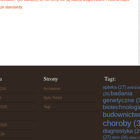
sze standardy.
a
Strony
Tagi:
apteka
(27)
aranża
2026
Archiwum
badania
(26)
6
Spis Treści
genetyczne
(
biotechnologi
2026
Tagi
budownictw
choroby
(3
2026
diagnostyka
(2
026
(27)
dom
(26)
dzieci
(