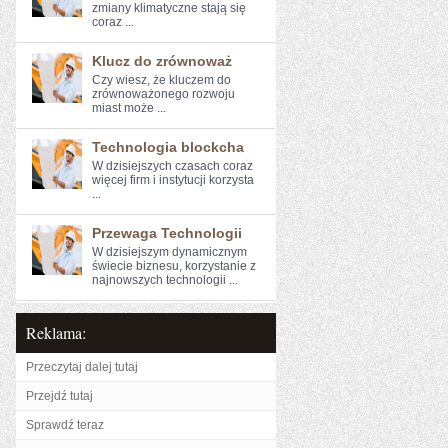
zmiany klimatyczne stają się
coraz ...
Klucz do zrównoważ
Czy wiesz, że kluczem‌ do
zrównoważonego rozwoju
miast może ...
Technologia blockcha
W dzisiejszych czasach coraz
więcej firm i instytucji korzysta
...
Przewaga Technologii
W dzisiejszym​ dynamicznym
świecie biznesu, ‍korzystanie z
najnowszych technologii⁢ ...
Reklama:
Przeczytaj dalej tutaj
Przejdź tutaj
Sprawdź teraz