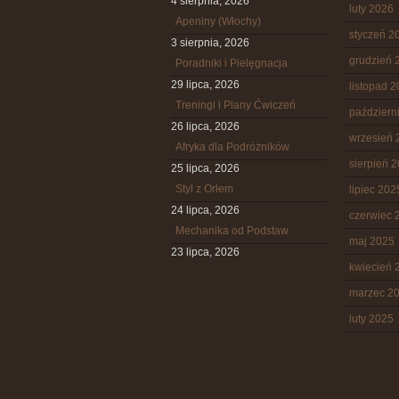
4 sierpnia, 2026
luty 2026
Apeniny (Włochy)
styczeń 2
3 sierpnia, 2026
grudzień 
Poradniki i Pielęgnacja
29 lipca, 2026
listopad 
Treningi i Plany Ćwiczeń
październ
26 lipca, 2026
wrzesień 
Afryka dla Podróżników
sierpień 
25 lipca, 2026
Styl z Orłem
lipiec 202
24 lipca, 2026
czerwiec 
Mechanika od Podstaw
maj 2025
23 lipca, 2026
kwiecień 
marzec 2
luty 2025