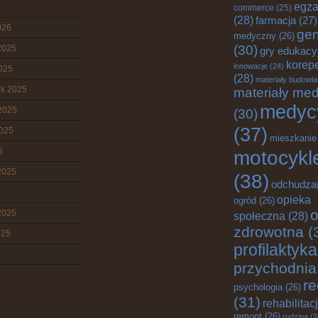
egz
commerce
(25)
(28)
farmacja
(27)
026
gen
medyczny
(26)
(30)
2025
gry edukacy
korepe
innowacje
(24)
2025
(28)
materiały budowl
ik 2025
materiały me
medyc
2025
(30)
(37)
2025
mieszkanie
5
motocykl
2025
(38)
odchudza
opieka
ogród
(26)
o
2025
społeczna
(28)
zdrowotna
(
025
profilaktyka
przychodnia
re
psychologia
(26)
(31)
rehabilitac
remont
(26)
rodzina
(2