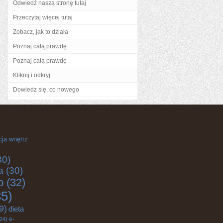
Odwiedź naszą stronę tutaj
Przeczytaj więcej tutaj
Zobacz, jak to działa
Poznaj całą prawdę
Poznaj całą prawdę
Kliknij i odkryj
Dowiedz się, co nowego
cja wnętrz
30)
a
(30)
o
(32)
5)
9)
dieta
e-
24)