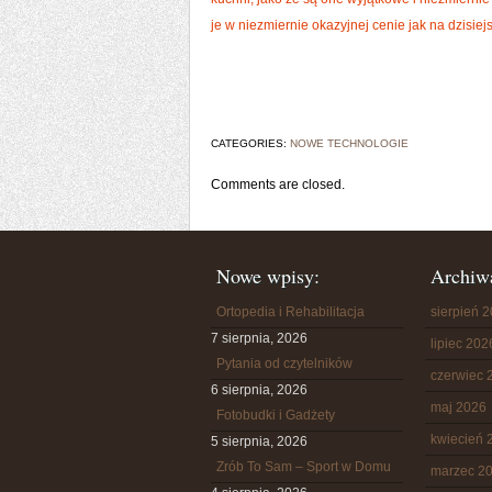
je w niezmiernie okazyjnej cenie jak na dzisiej
CATEGORIES:
NOWE TECHNOLOGIE
Comments are closed.
Nowe wpisy:
Archiw
Ortopedia i Rehabilitacja
sierpień 
7 sierpnia, 2026
lipiec 202
Pytania od czytelników
czerwiec 
6 sierpnia, 2026
maj 2026
Fotobudki i Gadżety
kwiecień 
5 sierpnia, 2026
Zrób To Sam – Sport w Domu
marzec 2