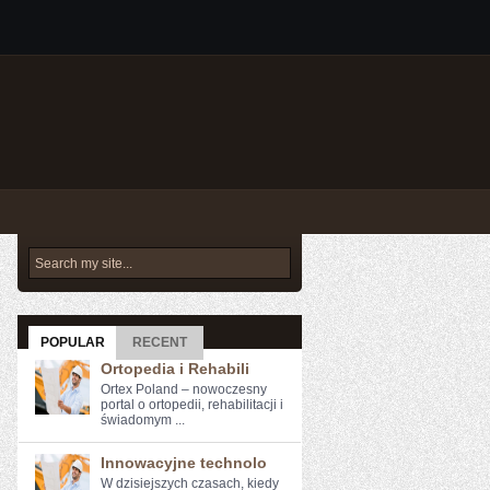
POPULAR
RECENT
Ortopedia i Rehabili
Ortex Poland – nowoczesny
portal o ortopedii, rehabilitacji i
świadomym ...
Innowacyjne technolo
W dzisiejszych czasach, kiedy