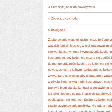
3.
Przeczytaj nasz najnowszy wpis
4.
Zobacz, o co chodzi
5.
nawigacja
Zaplanowanie własnej kuchni, może być spory
ważkich funkcji. Musi się w niej znajdować m
skrywania asortymentu i wyposażenia kuchenne
kuchennego, bez jakich nie można się obejść.
do monumentalności kuchni, bo jeżeli ma się 
nowoczesnych, z luźnym rozkładaniem. Jakkolw
wytwarzane na wymiar, aby nienagannie wpasow
w użyciu. Kolorystyka mebli kuchennych, musi 
tworzyła błogi dla oka kontrast w zestawieniu 
już tylko i jedynie od nas i naszych zapatrywać
odbijających się kolorach. Kuchnia z takimi me
czasie przygotowania posiłków. Nic zatem nad
kuchni, jako że są one wyjątkowe i niezmierni