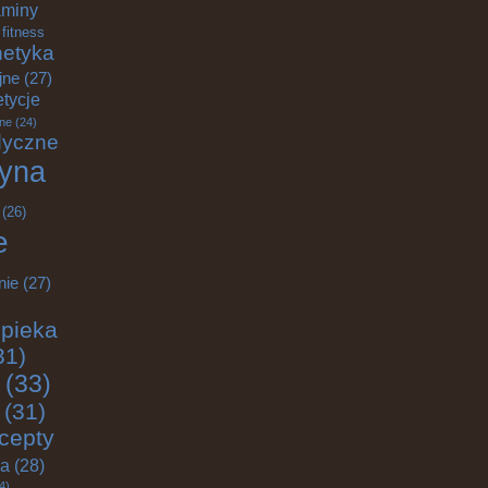
aminy
fitness
etyka
jne
(27)
tycje
ane
(24)
dyczne
yna
(26)
e
nie
(27)
pieka
31)
(33)
(31)
cepty
ja
(28)
4)