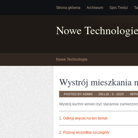
Strona główna
Archiwum
Spis Treści
Ta
Nowe Technologi
Nowe Technologie
Wystrój mieszkania 
POSTED BY ADMIN
ON LIS - 3 - 2025
WIT
Wystrój kuchni winien być starannie zamierzon
1.
Odkryj więcej na ten temat
2.
Poznaj wszystkie szczegóły