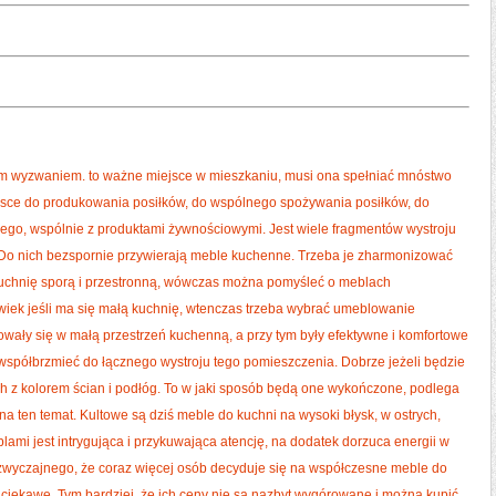
m wyzwaniem. to ważne miejsce w mieszkaniu, musi ona spełniać mnóstwo
iejsce do produkowania posiłków, do wspólnego spożywania posiłków, do
go, wspólnie z produktami żywnościowymi. Jest wiele fragmentów wystroju
 Do nich bezspornie przywierają meble kuchenne. Trzeba je zharmonizować
kuchnię sporą i przestronną, wówczas można pomyśleć o meblach
iek jeśli ma się małą kuchnię, wtenczas trzeba wybrać umeblowanie
ały się w małą przestrzeń kuchenną, a przy tym były efektywne i komfortowe
współbrzmieć do łącznego wystroju tego pomieszczenia. Dobrze jeżeli będzie
ich z kolorem ścian i podłóg. To w jaki sposób będą one wykończone, podlega
 na ten temat. Kultowe są dziś meble do kuchni na wysoki błysk, w ostrych,
blami jest intrygująca i przykuwająca atencję, na dodatek dorzuca energii w
zwyczajnego, że coraz więcej osób decyduje się na współczesne meble do
e ciekawe. Tym bardziej, że ich ceny nie są nazbyt wygórowane i można kupić